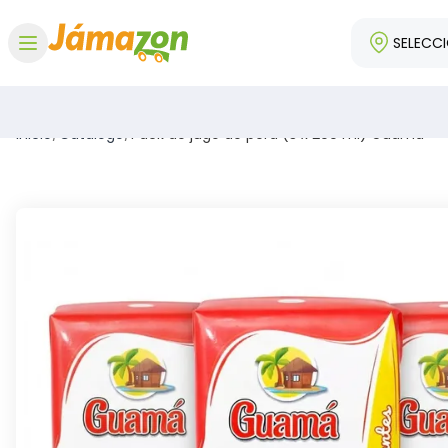
SELECC
Abrir menú
Inicio
/
Catálogo
/
Pack de jugo de pera (3 x 200 ml) Guamá