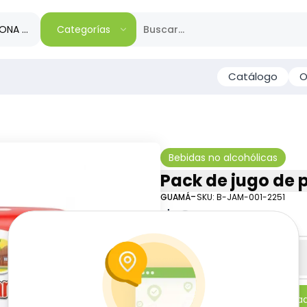
IONA TU REGIÓN
Categorías
Catálogo
O
Bebidas no alcohólicas
Pack de jugo de 
-
GUAMÁ
SKU:
B-JAM-001-2251
$
2
20
Especificaciones
-
+
Añadi