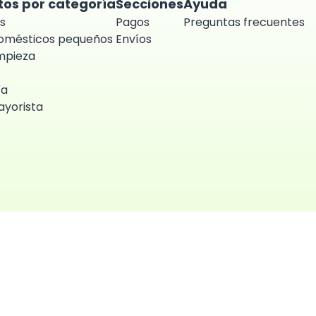
tos por categoría
Secciones
Ayuda
s
Pagos
Preguntas frecuentes
domésticos pequeños
Envíos
impieza
ía
yorista