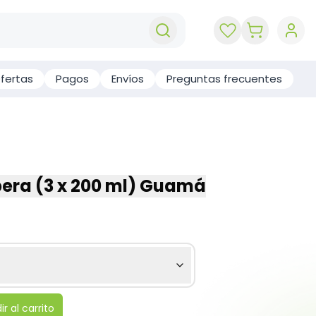
key 'cart (e
fertas
Pagos
Envíos
Preguntas frecuentes
pera (3 x 200 ml) Guamá
r al carrito