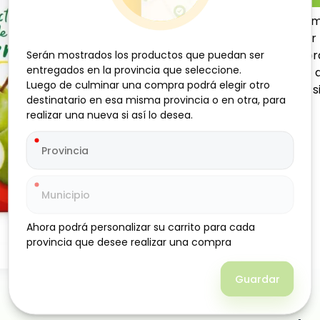
Pack de jugo de pera Guam
para disfrutar en cualquie
pera, ofrece una opción pr
Serán mostrados los productos que puedan ser
Serán mostrados los productos que puedan ser
entregados en la provincia que seleccione.
entregados en la provincia que seleccione.
escolares o llevar contigo a
Luego de culminar una compra podrá elegir otro
Luego de culminar una compra podrá elegir otro
consumo y conservación, si
destinatario en esa misma provincia o en otra, para
destinatario en esa misma provincia o en otra, para
realizar una nueva si así lo desea.
realizar una nueva si así lo desea.
Ahora podrá personalizar su carrito para cada
Ahora podrá personalizar su carrito para cada
provincia que desee realizar una compra
provincia que desee realizar una compra
Guardar
Guardar