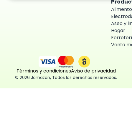
Produc
Alimento
Electro
Aseo y l
Hogar
Ferreter
Venta ma
Términos y condiciones
Aviso de privacidad
©
2026
Jámazon
,
Todos los derechos reservados.
ón como
 fácil, segura
ísticas,
des aceptar,
 consentimiento