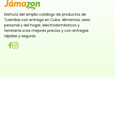
Disfruta del amplio catálogo de productos de
Tuambia con entrega en Cuba. Alimentos, aseo
personal y del hogar, electrodomésticos y
ferretería a los mejores precios y con entregas
rápidas y seguras.
Utilizamos cookies
Utilizamos cookies propias y de terceros, tanto de sesi
persistentes, para que la navegación por nuestra web sea
y personalizada. También las usamos para obtener estad
analizar el uso del sitio y adaptar su contenido a ti. Pue
rechazar o configurar las cookies ahora, y modificar tu