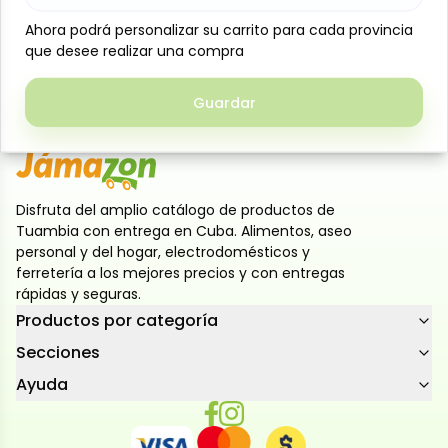
Pasta de tomate con finas hierbas y ajos Mantias,
Ahora podrá personalizar su carrito para cada provincia
Ahora podrá personalizar su carrito para cada provincia
680 g. Salsa aromática y deliciosa, lista para
que desee realizar una compra
que desee realizar una compra
acompañar pastas, pizzas o tus recetas favoritas.
Foto de referencia del producto
Guardar
Guardar
Disfruta del amplio catálogo de productos de
Tuambia con entrega en Cuba. Alimentos, aseo
personal y del hogar, electrodomésticos y
ferretería a los mejores precios y con entregas
rápidas y seguras.
Productos por categoría
Secciones
Ayuda