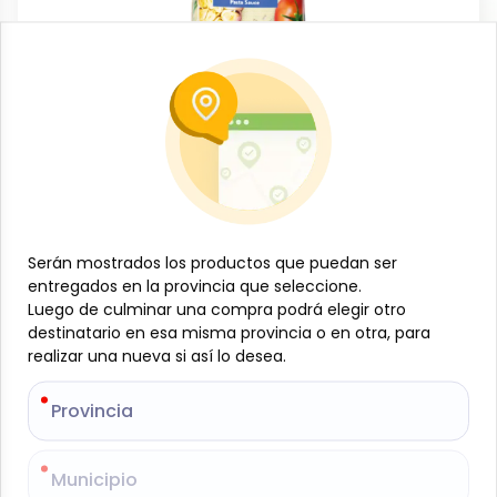
Conservas, enlatados y congelados
Pasta de tomate con finas hierbas y ajo,
680 g, Mantias
-
Serán mostrados los productos que puedan ser
Serán mostrados los productos que puedan ser
MANTIAS
SKU:
B-JAM-001-713
$
3
entregados en la provincia que seleccione.
entregados en la provincia que seleccione.
69
Luego de culminar una compra podrá elegir otro
Luego de culminar una compra podrá elegir otro
destinatario en esa misma provincia o en otra, para
destinatario en esa misma provincia o en otra, para
realizar una nueva si así lo desea.
realizar una nueva si así lo desea.
Especificaciones
Provincia
Provincia
-
+
Añadir al carrito
Municipio
Municipio