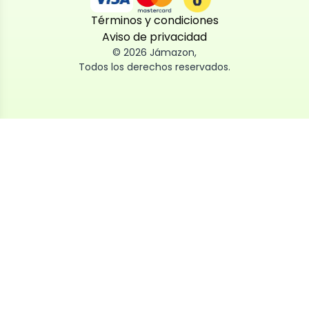
Términos y condiciones
Aviso de privacidad
©
2026
Jámazon
,
Todos los derechos reservados.
Utilizamos cookies
Utilizamos cookies propias y de terceros, tanto de
sesión como persistentes, para que la navegación
por nuestra web sea fácil, segura y personalizada.
También las usamos para obtener estadísticas,
analizar el uso del sitio y adaptar su contenido a ti.
Puedes aceptar, rechazar o configurar las cookies
ahora, y modificar tu consentimiento en cualquier
momento
Al dar click en
Aceptar
, aceptas nuestro uso de cookies.
Política de privacidad y cookies