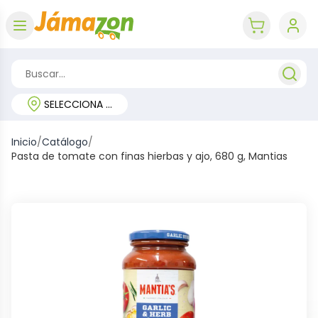
Abrir menú
key 'cart (e
SELECCIONA TU REGIÓN
Inicio
/
Catálogo
/
Pasta de tomate con finas hierbas y ajo, 680 g, Mantias