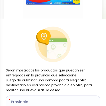
Aseo personal
Pasta dental Cavity Protection, 113 g,
Colgate
-
COLGATE
SKU:
B-JAM-001-2035
$
1
90
Serán mostrados los productos que puedan ser
Serán mostrados los productos que puedan ser
entregados en la provincia que seleccione.
entregados en la provincia que seleccione.
Especificaciones
Luego de culminar una compra podrá elegir otro
Luego de culminar una compra podrá elegir otro
destinatario en esa misma provincia o en otra, para
destinatario en esa misma provincia o en otra, para
realizar una nueva si así lo desea.
realizar una nueva si así lo desea.
-
+
Provincia
Provincia
Añadir al carrito