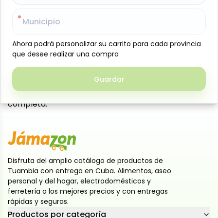
Pasta dental Cavity Protection, 113 g, de Colgate,
Municipio
Municipio
formulada con flúor para ayudar a prevenir las
caries y fortalecer el esmalte dental. Su acción
Ahora podrá personalizar su carrito para cada provincia
Ahora podrá personalizar su carrito para cada provincia
limpia profundamente, eliminando restos de comida
que desee realizar una compra
que desee realizar una compra
y placa bacteriana, mientras protege las zonas
débiles de los dientes. Deja una sensación de
Guardar
Guardar
frescura duradera y es ideal para el uso diario de
toda la familia, contribuyendo a una salud bucal
completa.
Disfruta del amplio catálogo de productos de
Tuambia con entrega en Cuba. Alimentos, aseo
personal y del hogar, electrodomésticos y
ferretería a los mejores precios y con entregas
rápidas y seguras.
Productos por categoría