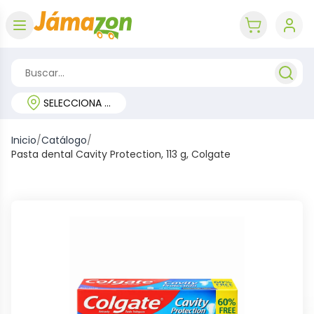
Abrir menú
key 'cart (e
SELECCIONA TU REGIÓN
Inicio
/
Catálogo
/
Pasta dental Cavity Protection, 113 g, Colgate