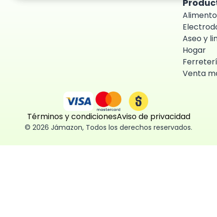
Produc
Alimento
Electro
Aseo y l
Hogar
Ferreter
Venta ma
Términos y condiciones
Aviso de privacidad
©
2026
Jámazon
,
Todos los derechos reservados.
ón como
 fácil, segura
ísticas,
des aceptar,
 consentimiento