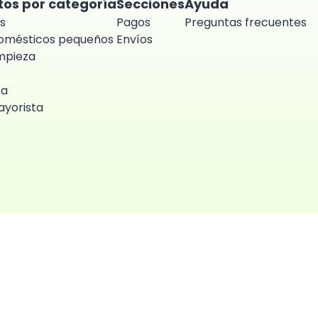
tos por categoría
Secciones
Ayuda
s
Pagos
Preguntas frecuentes
domésticos pequeños
Envíos
impieza
ía
yorista