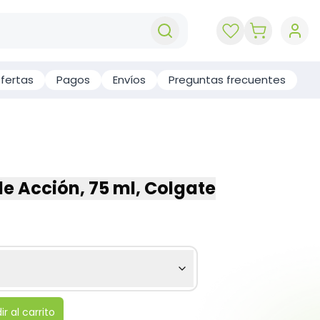
key 'cart (e
fertas
Pagos
Envíos
Preguntas frecuentes
le Acción, 75 ml, Colgate
r al carrito