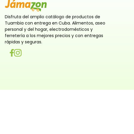
Disfruta del amplio catálogo de productos de
Tuambia con entrega en Cuba. Alimentos, aseo
personal y del hogar, electrodomésticos y
ferretería a los mejores precios y con entregas
rápidas y seguras.
Utilizamos cookies
Utilizamos cookies propias y de terceros, tanto de sesi
persistentes, para que la navegación por nuestra web sea
y personalizada. También las usamos para obtener estad
analizar el uso del sitio y adaptar su contenido a ti. Pue
rechazar o configurar las cookies ahora, y modificar tu