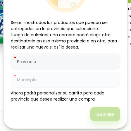
Pasta dental Triple Acción
profundamente los dientes,
refresca el aliento con un
Serán mostrados los productos que puedan ser
Serán mostrados los productos que puedan ser
entregados en la provincia que seleccione.
entregados en la provincia que seleccione.
práctica para el uso diario
Luego de culminar una compra podrá elegir otro
Luego de culminar una compra podrá elegir otro
dental integral y sensación
destinatario en esa misma provincia o en otra, para
destinatario en esa misma provincia o en otra, para
quienes buscan limpieza, p
realizar una nueva si así lo desea.
realizar una nueva si así lo desea.
Ahora podrá personalizar su carrito para cada
Ahora podrá personalizar su carrito para cada
provincia que desee realizar una compra
provincia que desee realizar una compra
Guardar
Guardar