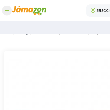
SELECC
Abrir menú
Inicio
/
Catálogo
/
Pasta dental Triple Acción, 75 ml, Colgate