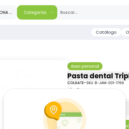
IONA TU REGIÓN
Categorías
Catálogo
O
Aseo personal
Pasta dental Trip
-
COLGATE
SKU:
B-JAM-001-1769
$
3
29
Especificaciones
-
+
Añadi