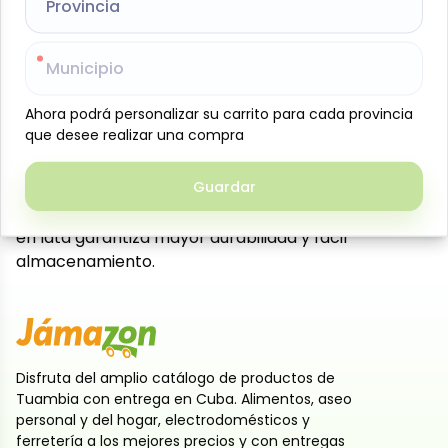
Provincia
Provincia
Remolacha cortada enlatada de 425 g de la
reconocida marca Libby’s, lista para consumir y
Municipio
Municipio
perfecta para ahorrar tiempo en la cocina.
Elaborada a partir de remolachas seleccionadas, ya
Ahora podrá personalizar su carrito para cada provincia
Ahora podrá personalizar su carrito para cada provincia
cocidas y cortadas en prácticos trozos, conserva su
que desee realizar una compra
que desee realizar una compra
sabor natural, color intenso y textura suave. Ideal
para ensaladas, guarniciones o recetas frías y
Guardar
Guardar
calientes, es una opción versátil y nutritiva para
complementar tus comidas diarias. Su presentación
en lata garantiza mayor durabilidad y fácil
almacenamiento.
Disfruta del amplio catálogo de productos de
Tuambia con entrega en Cuba. Alimentos, aseo
personal y del hogar, electrodomésticos y
ferretería a los mejores precios y con entregas