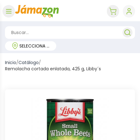
Abrir menú
key 'cart (e
SELECCIONA TU REGIÓN
Inicio
/
Catálogo
/
Remolacha cortada enlatada, 425 g, Libby´s