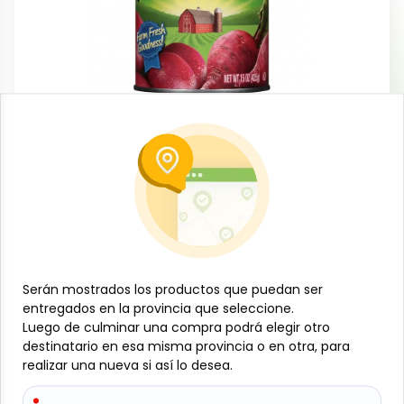
Conservas, enlatados y congelados
Remolacha cortada enlatada, 425 g,
Libby´s
-
LIBBYS
SKU:
B-JAM-001-1868
$
2
93
Serán mostrados los productos que puedan ser
Serán mostrados los productos que puedan ser
Especificaciones
entregados en la provincia que seleccione.
entregados en la provincia que seleccione.
Luego de culminar una compra podrá elegir otro
Luego de culminar una compra podrá elegir otro
-
+
destinatario en esa misma provincia o en otra, para
destinatario en esa misma provincia o en otra, para
realizar una nueva si así lo desea.
realizar una nueva si así lo desea.
Añadir al carrito