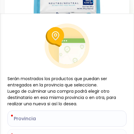
Aseo personal
Set de jabones de tocador Neutro (3 x
125 g) Ibarra
-
IBARRA
SKU:
B-JAM-001-2262
$
2
Serán mostrados los productos que puedan ser
Serán mostrados los productos que puedan ser
01
entregados en la provincia que seleccione.
entregados en la provincia que seleccione.
Luego de culminar una compra podrá elegir otro
Luego de culminar una compra podrá elegir otro
destinatario en esa misma provincia o en otra, para
destinatario en esa misma provincia o en otra, para
Especificaciones
realizar una nueva si así lo desea.
realizar una nueva si así lo desea.
-
+
Provincia
Provincia
Añadir al carrito