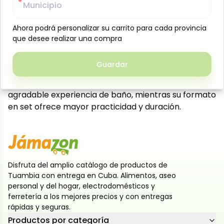
Municipio
Municipio
El set de jabones de tocador Neutro Ibarra (3 x 125
g) está diseñado para brindar una limpieza suave y
Ahora podrá personalizar su carrito para cada provincia
Ahora podrá personalizar su carrito para cada provincia
eficaz, ideal para el uso diario de toda la familia. Su
que desee realizar una compra
que desee realizar una compra
fórmula de fragancia ligera y delicada ayuda a
mantener la piel limpia, fresca y confortable sin
Guardar
Guardar
irritaciones, siendo una excelente opción para pieles
sensibles. Su espuma cremosa proporciona una
agradable experiencia de baño, mientras su formato
en set ofrece mayor practicidad y duración.
Disfruta del amplio catálogo de productos de
Tuambia con entrega en Cuba. Alimentos, aseo
personal y del hogar, electrodomésticos y
ferretería a los mejores precios y con entregas
rápidas y seguras.
Productos por categoría