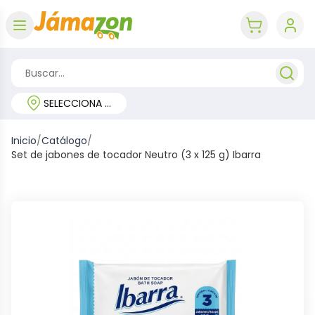
Abrir menú
key 'cart (e
SELECCIONA TU REGIÓN
Inicio
/
Catálogo
/
Set de jabones de tocador Neutro (3 x 125 g) Ibarra