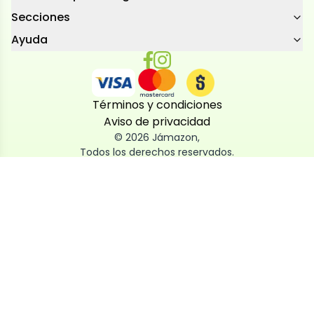
Secciones
Ayuda
Términos y condiciones
Aviso de privacidad
©
2026
Jámazon
,
Todos los derechos reservados.
Utilizamos cookies
Utilizamos cookies propias y de terceros, tanto de
sesión como persistentes, para que la navegación
por nuestra web sea fácil, segura y personalizada.
También las usamos para obtener estadísticas,
analizar el uso del sitio y adaptar su contenido a ti.
Puedes aceptar, rechazar o configurar las cookies
ahora, y modificar tu consentimiento en cualquier
momento