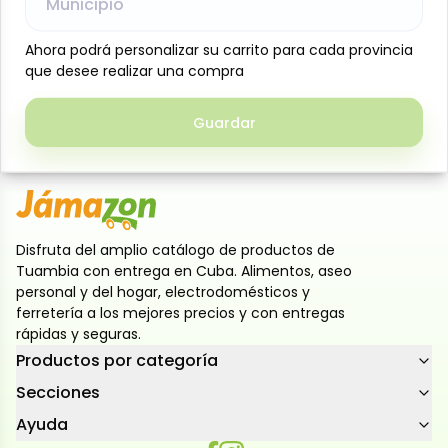
Municipio
Municipio
fresa, que combinan dulzura y un agradable toque
frutal en cada bocado. Ideales para disfrutar como
Ahora podrá personalizar su carrito para cada provincia
Ahora podrá personalizar su carrito para cada provincia
merienda, acompañar café o consentirte con un
que desee realizar una compra
que desee realizar una compra
snack dulce en cualquier momento del día. Su
práctico formato de 120 g conserva la frescura y el
Guardar
Guardar
sabor
Disfruta del amplio catálogo de productos de
Tuambia con entrega en Cuba. Alimentos, aseo
personal y del hogar, electrodomésticos y
ferretería a los mejores precios y con entregas
rápidas y seguras.
Productos por categoría
Secciones
Ayuda