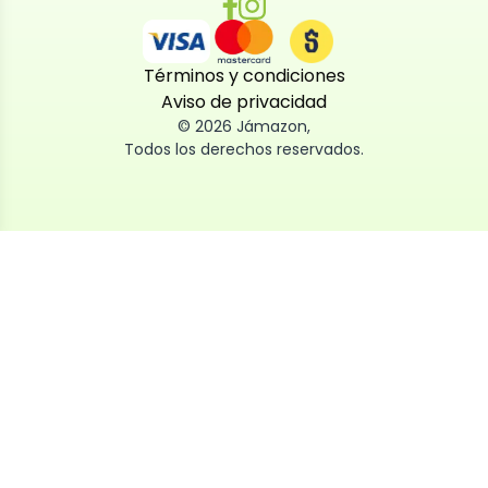
Términos y condiciones
Aviso de privacidad
©
2026
Jámazon
,
Todos los derechos reservados.
Utilizamos cookies
Utilizamos cookies propias y de terceros, tanto de
sesión como persistentes, para que la navegación
por nuestra web sea fácil, segura y personalizada.
También las usamos para obtener estadísticas,
analizar el uso del sitio y adaptar su contenido a ti.
Puedes aceptar, rechazar o configurar las cookies
ahora, y modificar tu consentimiento en cualquier
momento