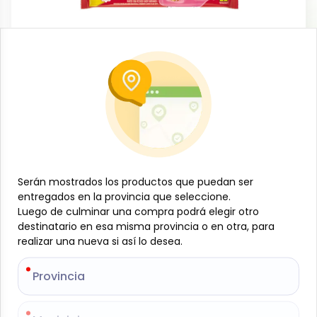
Dulces y confituras
Sorbeto de fresa, 120 g, Vitarella
-
VITARELLA
SKU:
B-JAM-001-1429
$
0
81
Serán mostrados los productos que puedan ser
Serán mostrados los productos que puedan ser
entregados en la provincia que seleccione.
entregados en la provincia que seleccione.
Especificaciones
Luego de culminar una compra podrá elegir otro
Luego de culminar una compra podrá elegir otro
destinatario en esa misma provincia o en otra, para
destinatario en esa misma provincia o en otra, para
-
+
realizar una nueva si así lo desea.
realizar una nueva si así lo desea.
Añadir al carrito
Provincia
Provincia
Wafre de fresa Vitarella, 120 g. Crujientes capas de
wafer rellenas con suave y deliciosa crema sabor