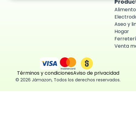
Produc
Alimento
Electro
Aseo y l
Hogar
Ferreter
Venta ma
Términos y condiciones
Aviso de privacidad
©
2026
Jámazon
,
Todos los derechos reservados.
ón como
 fácil, segura
ísticas,
des aceptar,
 consentimiento