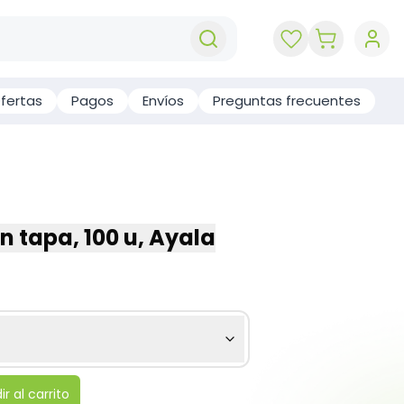
key 'cart (e
fertas
Pagos
Envíos
Preguntas frecuentes
n tapa, 100 u, Ayala
r al carrito