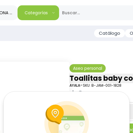
IONA TU REGIÓN
Categorías
Catálogo
O
Aseo personal
Toallitas baby co
-
AYALA
SKU:
B-JAM-001-1828
$
3
74
Especificaciones
-
+
Añadi