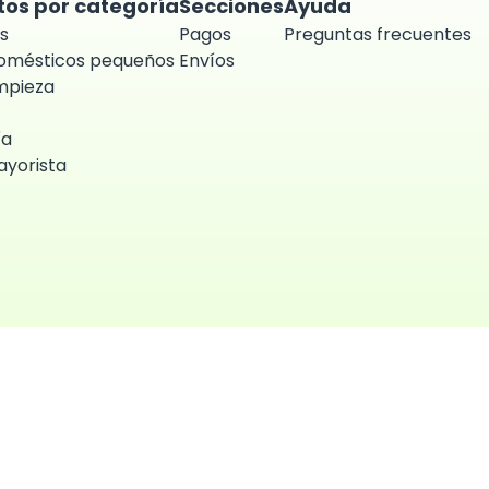
tos por categoría
Secciones
Ayuda
s
Pagos
Preguntas frecuentes
domésticos pequeños
Envíos
impieza
ía
yorista