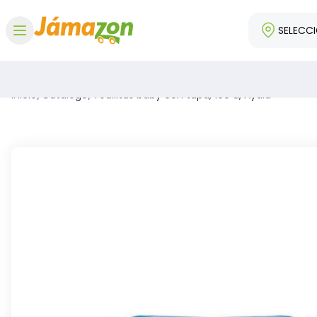
SELECC
Abrir menú
Inicio
/
Catálogo
/
Toallitas baby con tapa, 100 u, Ayala