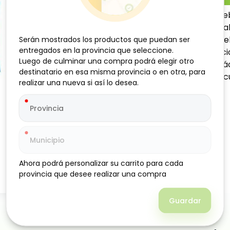
Toallitas húmedas para be
unidades con tapa reutiliz
delicadas con la piel del b
Serán mostrados los productos que puedan ser
Serán mostrados los productos que puedan ser
entregados en la provincia que seleccione.
entregados en la provincia que seleccione.
protegiendo contra irritaci
Luego de culminar una compra podrá elegir otro
Luego de culminar una compra podrá elegir otro
práctico permite un uso fác
destinatario en esa misma provincia o en otra, para
destinatario en esa misma provincia o en otra, para
que buscan comodidad y cu
realizar una nueva si así lo desea.
realizar una nueva si así lo desea.
Ahora podrá personalizar su carrito para cada
Ahora podrá personalizar su carrito para cada
provincia que desee realizar una compra
provincia que desee realizar una compra
Guardar
Guardar