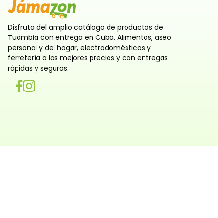
Disfruta del amplio catálogo de productos de
Tuambia con entrega en Cuba. Alimentos, aseo
personal y del hogar, electrodomésticos y
ferretería a los mejores precios y con entregas
rápidas y seguras.
Utilizamos cookies
Utilizamos cookies propias y de terceros, tanto de sesi
persistentes, para que la navegación por nuestra web sea
y personalizada. También las usamos para obtener estad
analizar el uso del sitio y adaptar su contenido a ti. Pue
rechazar o configurar las cookies ahora, y modificar tu