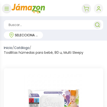
Abrir menú
key 'cart (e
SELECCIONA TU REGIÓN
Inicio
/
Catálogo
/
Toallitas húmedas para bebé, 80 u, Multi Sleepy