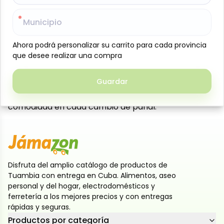
Toallitas húmedas para bebé Multi Sleepy, 80
Municipio
Municipio
unidades, 340 g. Suaves y delicadas, ideales para
limpiar la piel del bebé con suavidad, eliminando
Ahora podrá personalizar su carrito para cada provincia
Ahora podrá personalizar su carrito para cada provincia
impurezas y humedad sin irritar. Mantienen la piel
que desee realizar una compra
que desee realizar una compra
fresca, limpia e hidratada gracias a su fórmula
segura para uso diario. La presentación de 80
Guardar
Guardar
unidades es práctica para el hogar o para llevar en
la pañalera, asegurando cuidado constante y
comodidad en cada cambio de pañal.
Disfruta del amplio catálogo de productos de
Tuambia con entrega en Cuba. Alimentos, aseo
personal y del hogar, electrodomésticos y
ferretería a los mejores precios y con entregas
rápidas y seguras.
Productos por categoría