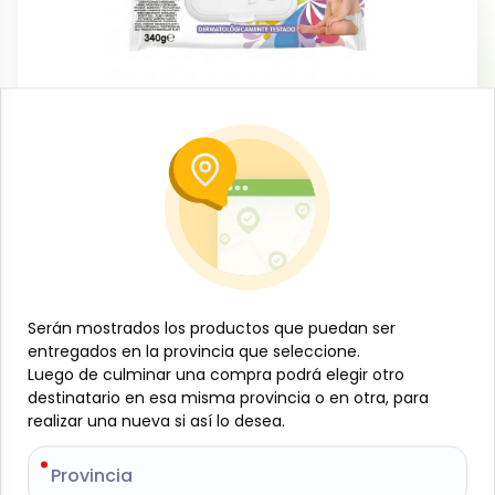
Aseo personal
Toallitas húmedas para bebé, 80 u,
Multi Sleepy
-
MULTI SLEEPY
SKU:
B-JAM-001-1773
$
1
18
Serán mostrados los productos que puedan ser
Serán mostrados los productos que puedan ser
entregados en la provincia que seleccione.
entregados en la provincia que seleccione.
Especificaciones
Luego de culminar una compra podrá elegir otro
Luego de culminar una compra podrá elegir otro
destinatario en esa misma provincia o en otra, para
destinatario en esa misma provincia o en otra, para
realizar una nueva si así lo desea.
realizar una nueva si así lo desea.
-
+
Provincia
Provincia
Añadir al carrito