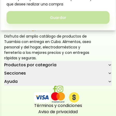
que desee realizar una compra
que desee realizar una compra
Regalo: 3 paquetes Frutos secos variados 55 g
Guardar
Guardar
Disfruta del amplio catálogo de productos de
Tuambia con entrega en Cuba. Alimentos, aseo
personal y del hogar, electrodomésticos y
ferretería a los mejores precios y con entregas
rápidas y seguras.
Productos por categoría
Secciones
Ayuda
Términos y condiciones
Aviso de privacidad