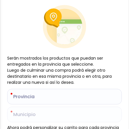
Día de los Padres
Asado y cerveza para Papá
-
JÁMAZON
SKU:
JAM-001-492
Serán mostrados los productos que puedan ser
Serán mostrados los productos que puedan ser
$
57
50
entregados en la provincia que seleccione.
entregados en la provincia que seleccione.
Luego de culminar una compra podrá elegir otro
Luego de culminar una compra podrá elegir otro
Este producto está limitado a los usuarios mayores de 21 años
destinatario en esa misma provincia o en otra, para
destinatario en esa misma provincia o en otra, para
realizar una nueva si así lo desea.
realizar una nueva si así lo desea.
-
+
Provincia
Provincia
Añadir al carrito
Cerdo Asado en lonjas, 2 lb.
Municipio
Municipio
Caja de cerveza 24 unidades 330 ml (marca según
disponibilidad)
Ahora podrá personalizar su carrito para cada provincia
Ahora podrá personalizar su carrito para cada provincia