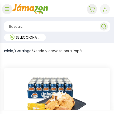
Abrir menú
key 'cart (e
SELECCIONA TU REGIÓN
Inicio
/
Catálogo
/
Asado y cerveza para Papá