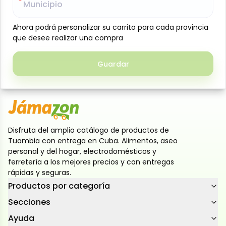
Municipio
Municipio
toque de picante que realza su sabor. Ideales como
aperitivo, botana o acompañamiento de tus
Ahora podrá personalizar su carrito para cada provincia
Ahora podrá personalizar su carrito para cada provincia
comidas favoritas, listas para disfrutar de manera
que desee realizar una compra
que desee realizar una compra
práctica y rápida. Perfectas para quienes buscan un
snack sabroso, con carácter y lleno de sabor en
Guardar
Guardar
cada bocado.
Disfruta del amplio catálogo de productos de
Tuambia con entrega en Cuba. Alimentos, aseo
personal y del hogar, electrodomésticos y
ferretería a los mejores precios y con entregas
rápidas y seguras.
Productos por categoría
Secciones
Ayuda