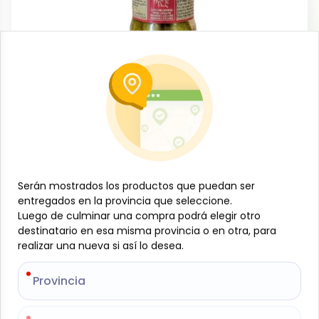
Conservas, enlatados y congelados
Banderillas picantes, 295 g, Montey
-
MONTEY
SKU:
B-JAM-001-1659
$
2
88
Serán mostrados los productos que puedan ser
Serán mostrados los productos que puedan ser
Especificaciones
entregados en la provincia que seleccione.
entregados en la provincia que seleccione.
Luego de culminar una compra podrá elegir otro
Luego de culminar una compra podrá elegir otro
destinatario en esa misma provincia o en otra, para
destinatario en esa misma provincia o en otra, para
-
+
realizar una nueva si así lo desea.
realizar una nueva si así lo desea.
Añadir al carrito
Provincia
Provincia
Banderillas picantes, 295 g, Montey, deliciosamente
preparadas con encurtidos seleccionados y un