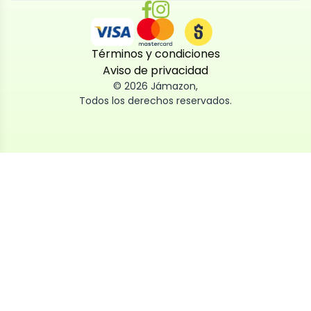
Términos y condiciones
Aviso de privacidad
©
2026
Jámazon
,
Todos los derechos reservados.
Utilizamos cookies
Utilizamos cookies propias y de terceros, tanto de
sesión como persistentes, para que la navegación
por nuestra web sea fácil, segura y personalizada.
También las usamos para obtener estadísticas,
analizar el uso del sitio y adaptar su contenido a ti.
Puedes aceptar, rechazar o configurar las cookies
ahora, y modificar tu consentimiento en cualquier
momento