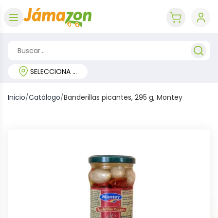
Abrir menú
key 'cart (e
SELECCIONA TU REGIÓN
Inicio
/
Catálogo
/
Banderillas picantes, 295 g, Montey