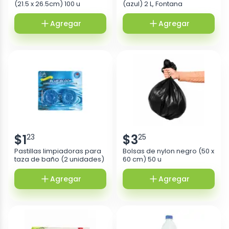
(21.5 x 26.5cm) 100 u
(azul) 2 L, Fontana
Agregar
Agregar
$
1
$
3
23
25
Pastillas limpiadoras para
Bolsas de nylon negro (50 x
taza de baño (2 unidades)
60 cm) 50 u
Agregar
Agregar