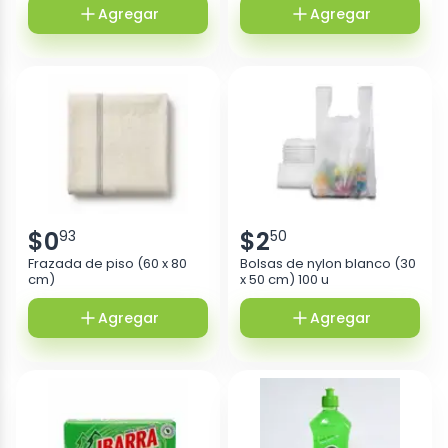
Agregar
Agregar
$
0
$
2
93
50
Frazada de piso (60 x 80
Bolsas de nylon blanco (30
cm)
x 50 cm) 100 u
Agregar
Agregar