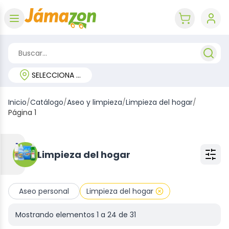
Abrir menú
key 'cart (e
SELECCIONA TU REGIÓN
Inicio
/
Catálogo
/
Aseo y limpieza
/
Limpieza del hogar
/
Página 1
Limpieza del hogar
Aseo personal
Limpieza del hogar
Mostrando elementos
1
a
24
de
31