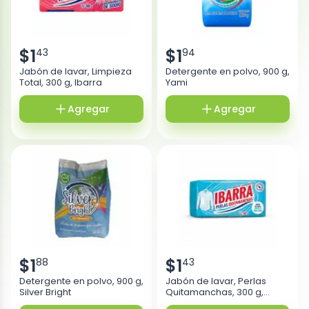
$
1
$
1
43
94
Jabón de lavar, Limpieza
Detergente en polvo, 900 g,
Total, 300 g, Ibarra
Yami
Agregar
Agregar
$
1
$
1
88
43
Detergente en polvo, 900 g,
Jabón de lavar, Perlas
Silver Bright
Quitamanchas, 300 g,
Ibarra