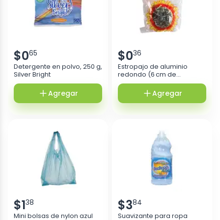
$
0
$
0
65
36
Detergente en polvo, 250 g,
Estropajo de aluminio
Silver Bright
redondo (6 cm de
diámetro)
Agregar
Agregar
$
1
$
3
38
84
Mini bolsas de nylon azul
Suavizante para ropa