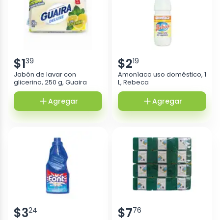
$
1
$
2
39
19
Jabón de lavar con
Amoníaco uso doméstico, 1
glicerina, 250 g, Guaira
L, Rebeca
Agregar
Agregar
$
3
$
7
24
76