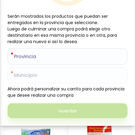
Agregar
Agregar
Serán mostrados los productos que puedan ser
Serán mostrados los productos que puedan ser
entregados en la provincia que seleccione.
entregados en la provincia que seleccione.
Luego de culminar una compra podrá elegir otro
Luego de culminar una compra podrá elegir otro
destinatario en esa misma provincia o en otra, para
destinatario en esa misma provincia o en otra, para
realizar una nueva si así lo desea.
realizar una nueva si así lo desea.
Provincia
Provincia
Municipio
Municipio
$
1
$
0
44
96
Esponjas para fregar, 3 u,
Frazada de piso (60 x 80
Ahora podrá personalizar su carrito para cada provincia
Ahora podrá personalizar su carrito para cada provincia
Ayala
cm)
que desee realizar una compra
que desee realizar una compra
Agregar
Agregar
Guardar
Guardar