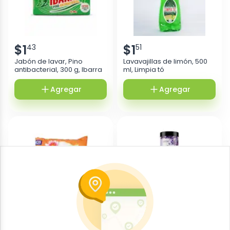
$
1
$
1
43
51
Jabón de lavar, Pino
Lavavajillas de limón, 500
antibacterial, 300 g, Ibarra
ml, Limpia tó
Agregar
Agregar
$
0
$
2
90
13
Detergente en polvo, 300 g,
Perlas de olor, 200 g, Total
Primavera
Care