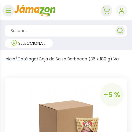
Abrir menú
key 'cart (e
SELECCIONA TU REGIÓN
Inicio
/
Catálogo
/
Caja de Salsa Barbacoa (36 x 180 g) Val
-5 %