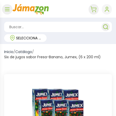
Abrir menú
key 'cart (e
SELECCIONA TU REGIÓN
Inicio
/
Catálogo
/
Six de jugos sabor Fresa-Banano, Jumex, (6 x 200 ml)