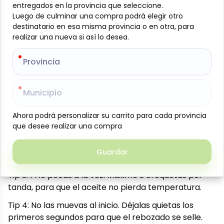
Contiene 30 croquetas de 25 g cada una.
entregados en la provincia que seleccione.
entregados en la provincia que seleccione.
Luego de culminar una compra podrá elegir otro
Luego de culminar una compra podrá elegir otro
Ingredientes: jamón ahumado molido, sal, preparado
destinatario en esa misma provincia o en otra, para
destinatario en esa misma provincia o en otra, para
para croquetas, harina de trigo, margarina, leche,
realizar una nueva si así lo desea.
realizar una nueva si así lo desea.
pan rayado y huevo. Son croquetas con masa de
bechamel.
Provincia
Provincia
Método de cocción:
4 tips para que queden cremosas por dentro y
Municipio
Municipio
crujientes por fuera:
Tip 1: Fríelas directamente congeladas. Nada de
Ahora podrá personalizar su carrito para cada provincia
Ahora podrá personalizar su carrito para cada provincia
que desee realizar una compra
que desee realizar una compra
descongelar — así mantienen su forma.
Tip 2: Usa aceite abundante y bien caliente (180 °C).
Guardar
Guardar
Debe cubrirlas completamente para que floten.
Tip 3: Fríe pocas a la vez. Máximo 3 croquetas por
tanda, para que el aceite no pierda temperatura.
Tip 4: No las muevas al inicio. Déjalas quietas los
primeros segundos para que el rebozado se selle.