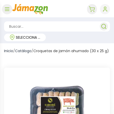
Abrir menú
key 'cart (e
SELECCIONA TU REGIÓN
Inicio
/
Catálogo
/
Croquetas de jamón ahumado (30 x 25 g)