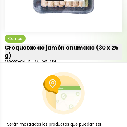
Carnes
Croquetas de jamón ahumado (30 x 25
g)
-
SABORE
SKU:
B-JAM-001-454
$
3
81
$
2.3
/
lb
Especificaciones
-
+
Añadir al carrito
Serán mostrados los productos que puedan ser
Serán mostrados los productos que puedan ser