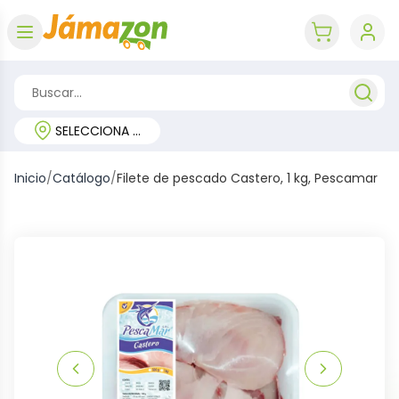
Abrir menú
key 'cart (e
SELECCIONA TU REGIÓN
Inicio
/
Catálogo
/
Filete de pescado Castero, 1 kg, Pescamar