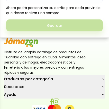
Filete de pescado Castero de 1 kg, fresco y de
excelente calidad. Ideal para preparar a la plancha,
Ahora podrá personalizar su carrito para cada provincia
Ahora podrá personalizar su carrito para cada provincia
al horno o empanizado. Su textura suave y sabor
que desee realizar una compra
que desee realizar una compra
delicado lo convierten en una opción nutritiva y
deliciosa para toda la familia.
Guardar
Guardar
Disfruta del amplio catálogo de productos de
Tuambia con entrega en Cuba. Alimentos, aseo
personal y del hogar, electrodomésticos y
ferretería a los mejores precios y con entregas
rápidas y seguras.
Productos por categoría
Secciones
Ayuda