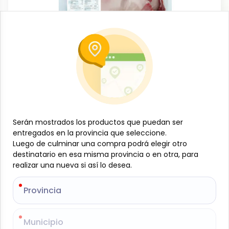
Pescados
Filete de pescado Castero, 1 kg,
Pescamar
-
PESCAMAR
SKU:
B-JAM-001-893
$
13
Serán mostrados los productos que puedan ser
Serán mostrados los productos que puedan ser
13
entregados en la provincia que seleccione.
entregados en la provincia que seleccione.
Luego de culminar una compra podrá elegir otro
Luego de culminar una compra podrá elegir otro
destinatario en esa misma provincia o en otra, para
destinatario en esa misma provincia o en otra, para
Especificaciones
realizar una nueva si así lo desea.
realizar una nueva si así lo desea.
-
+
Provincia
Provincia
Añadir al carrito
Municipio
Municipio