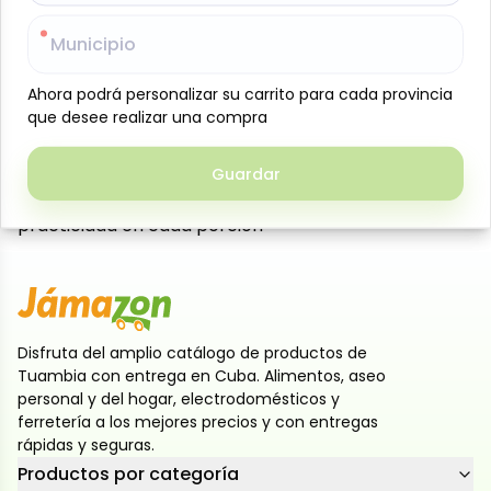
Paquete de galletas dulces sabor chocolate,
rellenas con suave crema de chocolate y
Municipio
Municipio
porcionadas en seis prácticos paqueticos de 4
unidades cada uno. Ideales para llevar en la
Ahora podrá personalizar su carrito para cada provincia
Ahora podrá personalizar su carrito para cada provincia
que desee realizar una compra
que desee realizar una compra
lonchera, disfrutar en las meriendas escolares o
compartir en cualquier momento del día. Su
presentación individual ayuda a conservar la
Guardar
Guardar
frescura y facilita su consumo, ofreciendo sabor y
practicidad en cada porción
Disfruta del amplio catálogo de productos de
Tuambia con entrega en Cuba. Alimentos, aseo
personal y del hogar, electrodomésticos y
ferretería a los mejores precios y con entregas
rápidas y seguras.
Productos por categoría