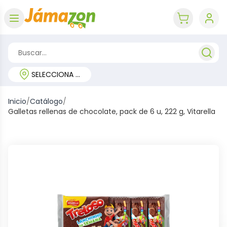
Abrir menú
key 'cart (e
SELECCIONA TU REGIÓN
Inicio
/
Catálogo
/
Galletas rellenas de chocolate, pack de 6 u, 222 g, Vitarella