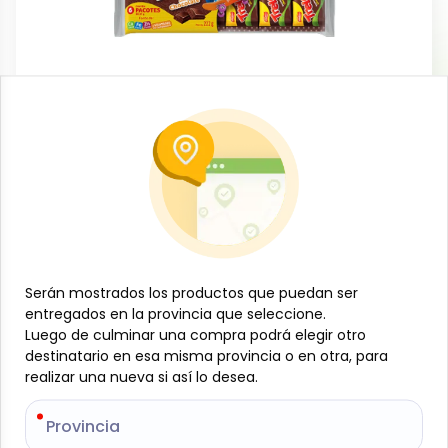
Dulces y confituras
Galletas rellenas de chocolate, pack de
6 u, 222 g, Vitarella
-
VITARELLA
SKU:
B-JAM-001-1393
$
1
50
Serán mostrados los productos que puedan ser
Serán mostrados los productos que puedan ser
entregados en la provincia que seleccione.
entregados en la provincia que seleccione.
Especificaciones
Luego de culminar una compra podrá elegir otro
Luego de culminar una compra podrá elegir otro
destinatario en esa misma provincia o en otra, para
destinatario en esa misma provincia o en otra, para
-
+
realizar una nueva si así lo desea.
realizar una nueva si así lo desea.
Añadir al carrito
Provincia
Provincia