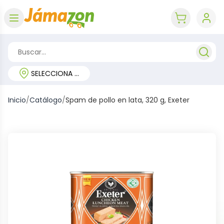
Abrir menú
key 'cart (e
SELECCIONA TU REGIÓN
Inicio
/
Catálogo
/
Spam de pollo en lata, 320 g, Exeter