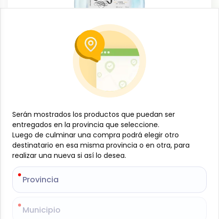
Licorería
Tequila Blanco, Don Julio, 700 ml
-
DON JULIO
SKU:
B-JAM-001-692
$
68
38
Serán mostrados los productos que puedan ser
Serán mostrados los productos que puedan ser
entregados en la provincia que seleccione.
entregados en la provincia que seleccione.
Luego de culminar una compra podrá elegir otro
Luego de culminar una compra podrá elegir otro
Especificaciones
destinatario en esa misma provincia o en otra, para
destinatario en esa misma provincia o en otra, para
realizar una nueva si así lo desea.
realizar una nueva si así lo desea.
Este producto está limitado a los usuarios mayores de 21 años
-
+
Provincia
Provincia
Añadir al carrito
Municipio
Municipio
El Tequila Blanco Don Julio es un destilado premium,