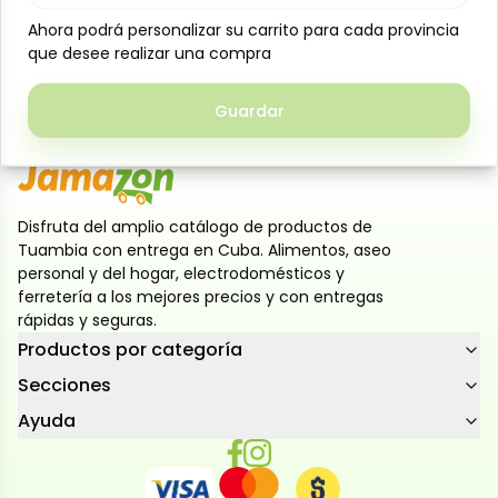
suave y transparente, con aromas frescos y notas
Ahora podrá personalizar su carrito para cada provincia
Ahora podrá personalizar su carrito para cada provincia
cítricas. Ideal para disfrutar solo, en las rocas, o
que desee realizar una compra
que desee realizar una compra
como base en cócteles sofisticados como
margaritas.
Guardar
Guardar
Disfruta del amplio catálogo de productos de
Tuambia con entrega en Cuba. Alimentos, aseo
personal y del hogar, electrodomésticos y
ferretería a los mejores precios y con entregas
rápidas y seguras.
Productos por categoría
Secciones
Ayuda