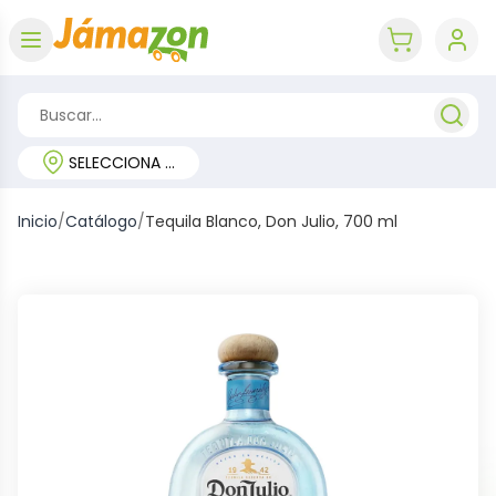
Abrir menú
key 'cart (e
SELECCIONA TU REGIÓN
Inicio
/
Catálogo
/
Tequila Blanco, Don Julio, 700 ml