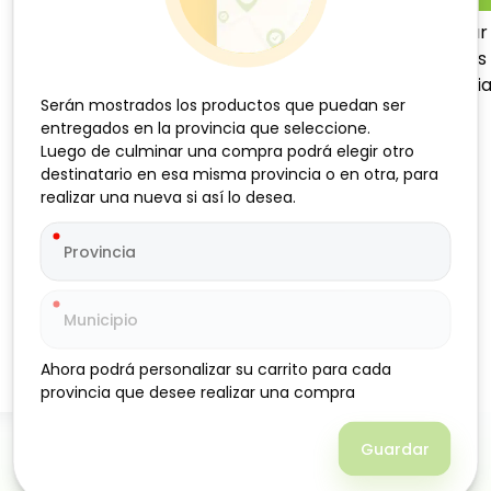
Azúcar Refino , 4 lb. Azúca
bebidas, postres y recetas 
uniforme, ideal para uso dia
Serán mostrados los productos que puedan ser
Serán mostrados los productos que puedan ser
entregados en la provincia que seleccione.
entregados en la provincia que seleccione.
Luego de culminar una compra podrá elegir otro
Luego de culminar una compra podrá elegir otro
destinatario en esa misma provincia o en otra, para
destinatario en esa misma provincia o en otra, para
realizar una nueva si así lo desea.
realizar una nueva si así lo desea.
Ahora podrá personalizar su carrito para cada
Ahora podrá personalizar su carrito para cada
provincia que desee realizar una compra
provincia que desee realizar una compra
Guardar
Guardar