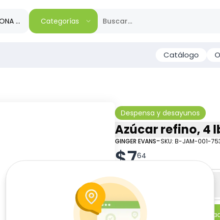
IONA TU REGIÓN
Categorías
Catálogo
O
Despensa y desayunos
Azúcar refino, 4 l
-
GINGER EVANS
SKU:
B-JAM-001-75
$
7
64
Especificaciones
-
+
Añadi