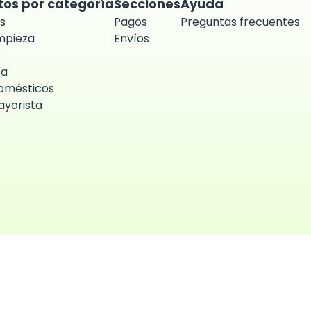
tos por categoría
Secciones
Ayuda
s
Pagos
Preguntas frecuentes
impieza
Envíos
ía
omésticos
yorista