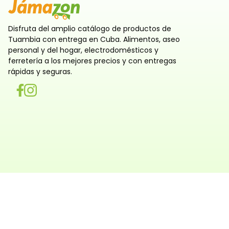
Disfruta del amplio catálogo de productos de
Tuambia con entrega en Cuba. Alimentos, aseo
personal y del hogar, electrodomésticos y
ferretería a los mejores precios y con entregas
rápidas y seguras.
Utilizamos cookies
Utilizamos cookies propias y de terceros, tanto de sesi
persistentes, para que la navegación por nuestra web sea
y personalizada. También las usamos para obtener estad