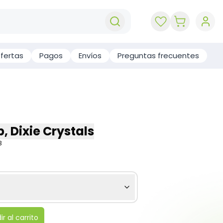
key 'cart (e
fertas
Pagos
Envíos
Preguntas frecuentes
b, Dixie Crystals
3
r al carrito