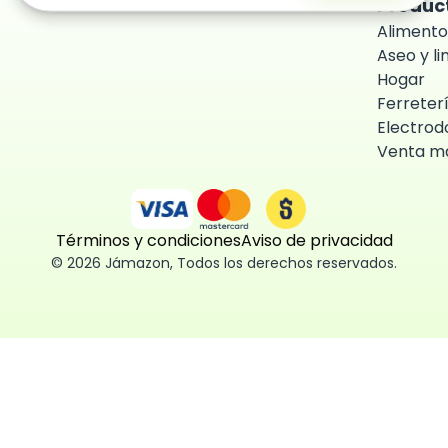
Produc
Alimento
Aseo y l
Hogar
Ferreter
Electrod
Venta ma
Términos y condiciones
Aviso de privacidad
©
2026
Jámazon
,
Todos los derechos reservados.
ón como
 fácil, segura
ísticas,