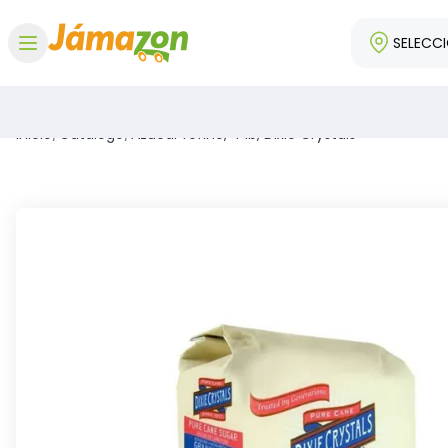
SELECC
Abrir menú
Inicio
/
Catálogo
/
Azúcar refino, 4 lb, Dixie Crystals