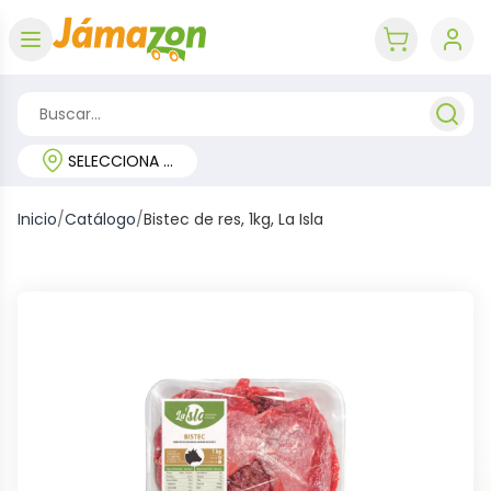
Abrir menú
key 'cart (e
SELECCIONA TU REGIÓN
Inicio
/
Catálogo
/
Bistec de res, 1kg, La Isla