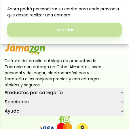
asar, freír o preparar tus recetas favoritas con
Ahora podrá personalizar su carrito para cada provincia
Ahora podrá personalizar su carrito para cada provincia
garantía de frescura y sabor excepcional en cada
que desee realizar una compra
que desee realizar una compra
porción. Ideal para comidas familiares o cenas
especiales
Guardar
Guardar
Disfruta del amplio catálogo de productos de
Tuambia con entrega en Cuba. Alimentos, aseo
personal y del hogar, electrodomésticos y
ferretería a los mejores precios y con entregas
rápidas y seguras.
Productos por categoría
Secciones
Ayuda