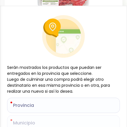
Carnes
Bistec de res, 1kg, La Isla
-
LA ISLA
SKU:
B-JAM-001-1294
$
16
12
$
7.31
/
lb
Serán mostrados los productos que puedan ser
Serán mostrados los productos que puedan ser
entregados en la provincia que seleccione.
entregados en la provincia que seleccione.
Luego de culminar una compra podrá elegir otro
Luego de culminar una compra podrá elegir otro
Especificaciones
destinatario en esa misma provincia o en otra, para
destinatario en esa misma provincia o en otra, para
realizar una nueva si así lo desea.
realizar una nueva si así lo desea.
-
+
Provincia
Provincia
Añadir al carrito
Bistec de Res de Primera, 1 kg. Corte tierno y jugoso,
Municipio
Municipio
de sabor delicado y calidad superior. Perfecto para