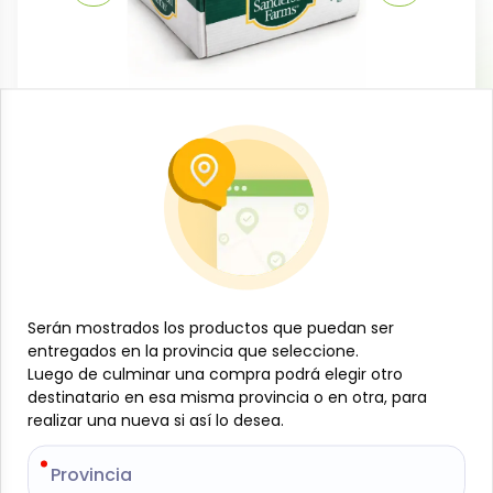
Carnes
Caja de muslo de pollo, 15 kg,
Sanderson Farms
-
SANDERSON FARMS
SKU:
B-JAM-001-1956
$
36
63
$
1.11
/
lb
Serán mostrados los productos que puedan ser
Serán mostrados los productos que puedan ser
entregados en la provincia que seleccione.
entregados en la provincia que seleccione.
Especificaciones
Luego de culminar una compra podrá elegir otro
Luego de culminar una compra podrá elegir otro
destinatario en esa misma provincia o en otra, para
destinatario en esa misma provincia o en otra, para
realizar una nueva si así lo desea.
realizar una nueva si así lo desea.
-
+
Provincia
Provincia
Añadir al carrito