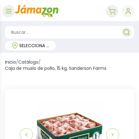
Abrir menú
key 'cart (e
SELECCIONA TU REGIÓN
Inicio
/
Catálogo
/
Caja de muslo de pollo, 15 kg, Sanderson Farms