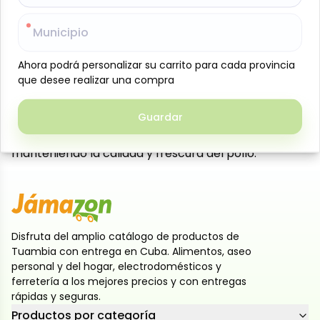
Caja de muslo de pollo de 15 kg de la marca
Municipio
Municipio
Sanderson Farms, ideal para abastecer hogares
grandes, negocios gastronómicos o emprendedores.
Ahora podrá personalizar su carrito para cada provincia
Ahora podrá personalizar su carrito para cada provincia
Este producto congelado ofrece muslos de pollo
que desee realizar una compra
que desee realizar una compra
con piel y hueso, reconocidos por su sabor jugoso y
textura tierna, perfectos para freír, asar, hornear o
Guardar
Guardar
guisar. Su presentación en caja permite un mejor
almacenamiento y ahorro al comprar en volumen,
manteniendo la calidad y frescura del pollo.
Disfruta del amplio catálogo de productos de
Tuambia con entrega en Cuba. Alimentos, aseo
personal y del hogar, electrodomésticos y
ferretería a los mejores precios y con entregas
rápidas y seguras.
Productos por categoría