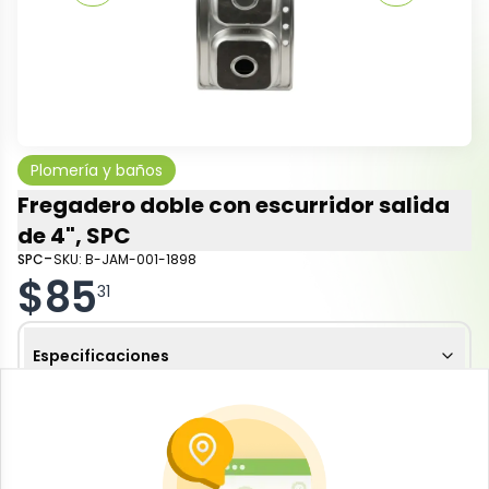
Plomería y baños
Fregadero doble con escurridor salida
de 4", SPC
-
SPC
SKU:
B-JAM-001-1898
$
85
31
Especificaciones
-
+
Añadir al carrito