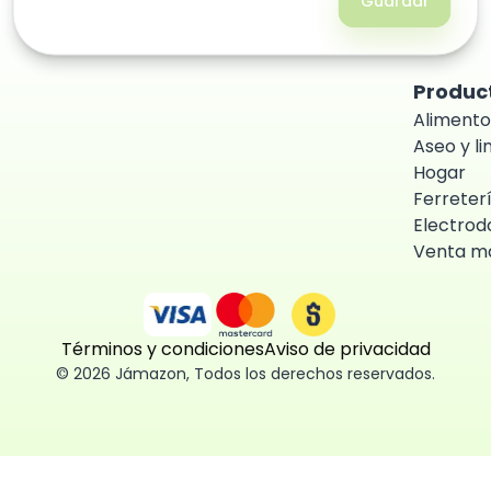
Guardar
Guardar
Produc
Alimento
Aseo y l
Hogar
Ferreter
Electrod
Venta ma
Términos y condiciones
Aviso de privacidad
©
2026
Jámazon
,
Todos los derechos reservados.