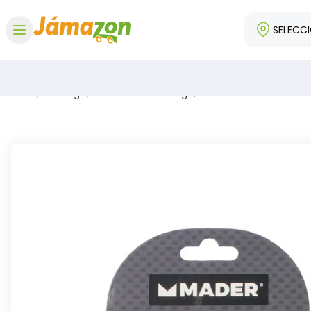
SELECC
Abrir menú
Inicio
/
Catálogo
/
Candado con código, 2 unidades