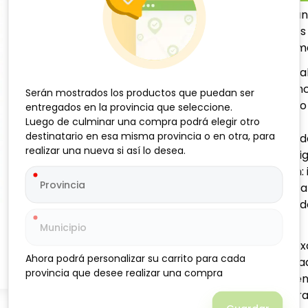
Set de dos unidades de ca
tus bienes. Estos candados
confiable para proteger mal
Material resistente: f
durabilidad y resistenc
Serán mostrados los productos que puedan ser
Serán mostrados los productos que puedan ser
Mecanismo de código d
entregados en la provincia que seleccione.
entregados en la provincia que seleccione.
mayor seguridad.
Luego de culminar una compra podrá elegir otro
Luego de culminar una compra podrá elegir otro
destinatario en esa misma provincia o en otra, para
destinatario en esa misma provincia o en otra, para
Sin llaves: evita pérdid
realizar una nueva si así lo desea.
realizar una nueva si así lo desea.
Diseño compacto y liger
Fácil reconfiguración:
Versátiles: aptos para
Presentación en set d
compartir.
Estos candados son una ex
Ahora podrá personalizar su carrito para cada
Ahora podrá personalizar su carrito para cada
complicaciones. Su facilid
provincia que desee realizar una compra
provincia que desee realizar una compra
aplicaciones los convierten
Cuba, son parte de nuestra