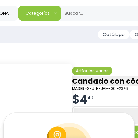
IONA TU REGIÓN
Categorías
Catálogo
O
Artículos varios
Candado con cód
-
MADER
SKU:
B-JAM-001-2326
$
4
40
Especificaciones
-
+
Añadi