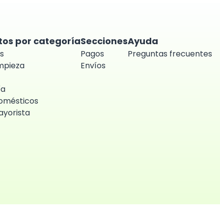
tos por categoría
Secciones
Ayuda
s
Pagos
Preguntas frecuentes
impieza
Envíos
ía
omésticos
yorista