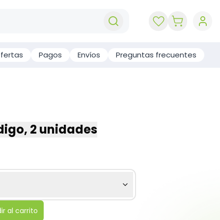
key 'cart (e
fertas
Pagos
Envíos
Preguntas frecuentes
igo, 2 unidades
r al carrito