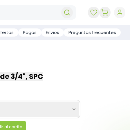
key 'cart (e
fertas
Pagos
Envíos
Preguntas frecuentes
 de 3/4", SPC
r al carrito