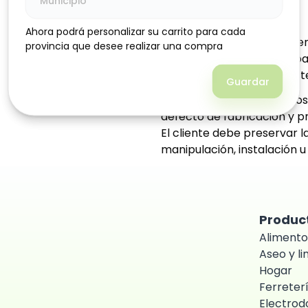
nivel deseado.
Aplicaciones comunes:
Ahora podrá personalizar su carrito para cada
Ahora podrá personalizar su carrito para cada
Sistemas de almacenamien
provincia que desee realizar una compra
provincia que desee realizar una compra
Bebederos automáticos pa
Tanques de reserva en siste
Guardar
Guardar
Garantía: 30 días contados
defecto de fabricación y pr
El cliente debe preservar l
manipulación, instalación u
Produc
Alimento
Aseo y l
Hogar
Ferreter
Electrod