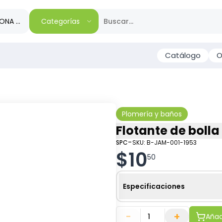
IONA TU REGIÓN
Categorías
Catálogo
O
Plomería y baños
Flotante de bolla
-
SPC
SKU:
B-JAM-001-1953
$
10
50
Especificaciones
-
+
Añadi