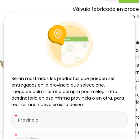
Válvula fabricada en proce
sellado que garantiza que n
deformación.
1. Especificaciones.
• Tipo de Producto: Válvul
• Conexión de Entrada: Ros
calidad para mayor durabili
• Cuerpo de la Válvula: D
superior para el cierre herm
Serán mostrados los productos que puedan ser
Serán mostrados los productos que puedan ser
• Varilla de Accionamiento:
entregados en la provincia que seleccione.
entregados en la provincia que seleccione.
de 210 mm, que conecta el 
Luego de culminar una compra podrá elegir otro
Luego de culminar una compra podrá elegir otro
• Boya (Flotador): Esfera d
destinatario en esa misma provincia o en otra, para
destinatario en esa misma provincia o en otra, para
visibilidad, diseñada para f
realizar una nueva si así lo desea.
realizar una nueva si así lo desea.
• Dimensiones de la Boya:
• Funcionamiento: Sistema 
agua sube, la boya eleva la 
válvula de latón, cerrando