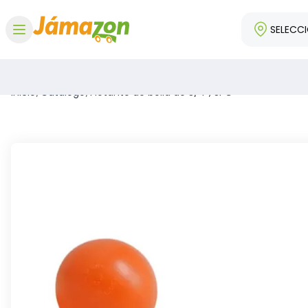
SELECC
Abrir menú
Inicio
/
Catálogo
/
Flotante de bolla de 3/4", SPC