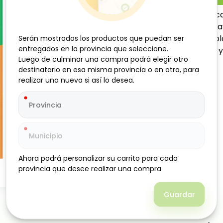
Canela en ramas de alta cal
postres. También puede ray
preparación de diversos pla
Serán mostrados los productos que puedan ser
Serán mostrados los productos que puedan ser
entregados en la provincia que seleccione.
entregados en la provincia que seleccione.
darle un toque aromático y 
Luego de culminar una compra podrá elegir otro
Luego de culminar una compra podrá elegir otro
destinatario en esa misma provincia o en otra, para
destinatario en esa misma provincia o en otra, para
realizar una nueva si así lo desea.
realizar una nueva si así lo desea.
Ahora podrá personalizar su carrito para cada
Ahora podrá personalizar su carrito para cada
provincia que desee realizar una compra
provincia que desee realizar una compra
Guardar
Guardar