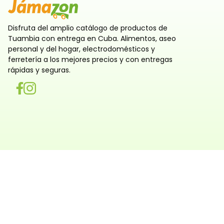
Disfruta del amplio catálogo de productos de
Tuambia con entrega en Cuba. Alimentos, aseo
personal y del hogar, electrodomésticos y
ferretería a los mejores precios y con entregas
rápidas y seguras.
Utilizamos cookies
Utilizamos cookies propias y de terceros, tanto de sesi
persistentes, para que la navegación por nuestra web sea
y personalizada. También las usamos para obtener estad
analizar el uso del sitio y adaptar su contenido a ti. Pue
rechazar o configurar las cookies ahora, y modificar tu