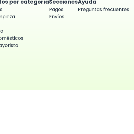
tos por categoría
Secciones
Ayuda
s
Pagos
Preguntas frecuentes
impieza
Envíos
ía
omésticos
yorista