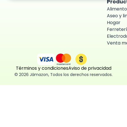
Produc
Alimento
Aseo y l
Hogar
Ferreter
Electrod
Venta ma
Términos y condiciones
Aviso de privacidad
©
2026
Jámazon
,
Todos los derechos reservados.
ón como
 fácil, segura
ísticas,
des aceptar,
 consentimiento