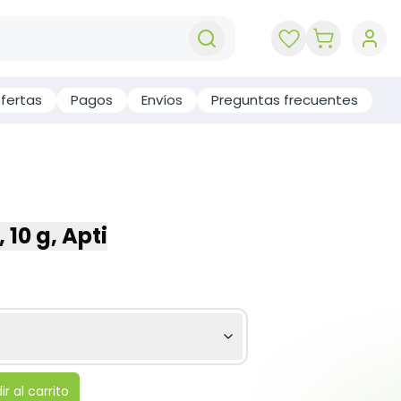
key 'cart (e
fertas
Pagos
Envíos
Preguntas frecuentes
10 g, Apti
r al carrito