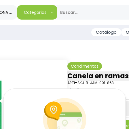
IONA TU REGIÓN
Categorías
Catálogo
O
Condimentos
Canela en ramas, 
-
APTI
SKU:
B-JAM-001-863
$
0
76
Especificaciones
-
+
Añadi