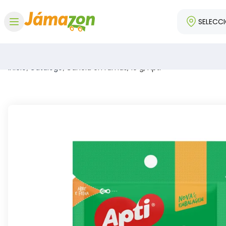
SELECC
Abrir menú
Inicio
/
Catálogo
/
Canela en ramas, 10 g, Apti