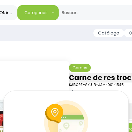
IONA TU REGIÓN
Categorías
Catálogo
O
Carnes
Carne de res troc
-
SABORE
SKU:
B-JAM-001-1545
$
7
68
$
6.97
/
lb
Especificaciones
-
+
Añadi