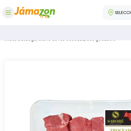
SELECC
Abrir menú
Inicio
/
Catálogo
/
Carne de res troceada, 500 g , Saboré