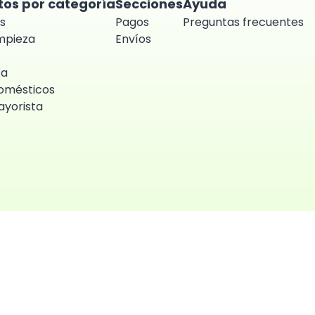
tos por categoría
Secciones
Ayuda
s
Pagos
Preguntas frecuentes
impieza
Envíos
ía
omésticos
yorista