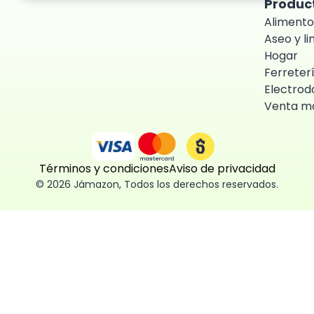
Produc
Alimento
Aseo y l
Hogar
Ferreter
Electrod
Venta ma
Términos y condiciones
Aviso de privacidad
©
2026
Jámazon
,
Todos los derechos reservados.
ón como
 fácil, segura
ísticas,
des aceptar,
 consentimiento