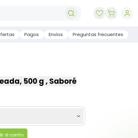
key 'cart (e
fertas
Pagos
Envíos
Preguntas frecuentes
eada, 500 g , Saboré
r al carrito