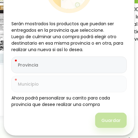
Carne de res troceada, 500
en trozos, proveniente de 
Serán mostrados los productos que puedan ser
Serán mostrados los productos que puedan ser
sabor y textura firme. Idea
entregados en la provincia que seleccione.
entregados en la provincia que seleccione.
tradicionales, ya que manti
Luego de culminar una compra podrá elegir otro
Luego de culminar una compra podrá elegir otro
una opción versátil, nutrit
destinatario en esa misma provincia o en otra, para
destinatario en esa misma provincia o en otra, para
llenos de sabor y calidad.
realizar una nueva si así lo desea.
realizar una nueva si así lo desea.
Ahora podrá personalizar su carrito para cada
Ahora podrá personalizar su carrito para cada
provincia que desee realizar una compra
provincia que desee realizar una compra
Guardar
Guardar