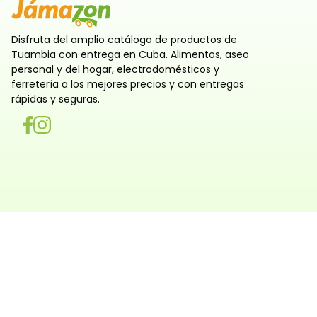
Disfruta del amplio catálogo de productos de
Tuambia con entrega en Cuba. Alimentos, aseo
personal y del hogar, electrodomésticos y
ferretería a los mejores precios y con entregas
rápidas y seguras.
Utilizamos cookies
Utilizamos cookies propias y de terceros, tanto de sesi
persistentes, para que la navegación por nuestra web sea
y personalizada. También las usamos para obtener estad
analizar el uso del sitio y adaptar su contenido a ti. Pue
rechazar o configurar las cookies ahora, y modificar tu