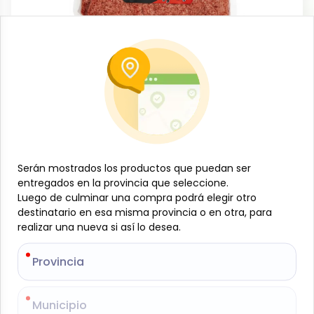
Carnes
Carne molida de res, (80/20%) 1 kg,
Jacas
-
JACAS
SKU:
B- JAM-001-1233
$
13
Serán mostrados los productos que puedan ser
Serán mostrados los productos que puedan ser
09
$
5.94
/
lb
entregados en la provincia que seleccione.
entregados en la provincia que seleccione.
Luego de culminar una compra podrá elegir otro
Luego de culminar una compra podrá elegir otro
destinatario en esa misma provincia o en otra, para
destinatario en esa misma provincia o en otra, para
Especificaciones
realizar una nueva si así lo desea.
realizar una nueva si así lo desea.
-
+
Provincia
Provincia
Añadir al carrito
Municipio
Municipio