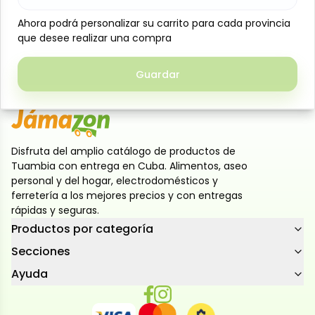
Carne molida de res, 1 kg, Jacas. Carne de res molida
importada con 80% de carne magra y 20% de grasa,
Ahora podrá personalizar su carrito para cada provincia
Ahora podrá personalizar su carrito para cada provincia
ideal para lograr preparaciones jugosas y llenas de
que desee realizar una compra
que desee realizar una compra
sabor. Perfecta para hamburguesas, albóndigas y
rellenos.
Guardar
Guardar
Disfruta del amplio catálogo de productos de
Tuambia con entrega en Cuba. Alimentos, aseo
personal y del hogar, electrodomésticos y
ferretería a los mejores precios y con entregas
rápidas y seguras.
Productos por categoría
Secciones
Ayuda