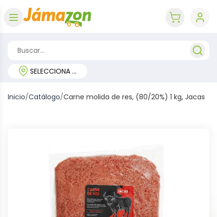
Abrir menú
key 'cart (e
SELECCIONA TU REGIÓN
Inicio
/
Catálogo
/
Carne molida de res, (80/20%) 1 kg, Jacas