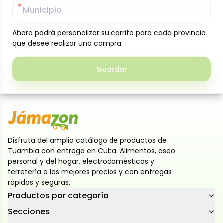
Municipio
Municipio
Colcha camera hipoalergica, confeccionada en
tejido catiónico con acabado tipo terciopelo que
Ahora podrá personalizar su carrito para cada provincia
Ahora podrá personalizar su carrito para cada provincia
aporta suavidad y elegancia. Su textura agradable al
que desee realizar una compra
que desee realizar una compra
tacto brinda mayor confort y calidez, ideal para
realzar la decoración del dormitorio. Con medidas
Guardar
Guardar
de 2,18 x 2 metros, ofrece excelente cobertura y un
estilo moderno y acogedor
Disfruta del amplio catálogo de productos de
Tuambia con entrega en Cuba. Alimentos, aseo
personal y del hogar, electrodomésticos y
ferretería a los mejores precios y con entregas
rápidas y seguras.
Productos por categoría
Secciones