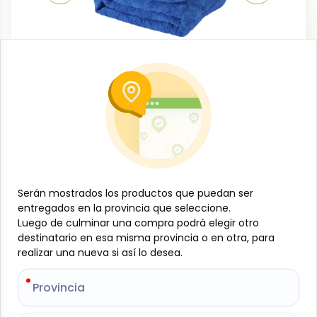
Textiles y decoración
Colcha camera hipoalérgica, color azul
(2,18 x 2 m)
-
LOIDA CONFECCIONES
SKU:
B-JAM-001-1388_Azul
$
21
56
Serán mostrados los productos que puedan ser
Serán mostrados los productos que puedan ser
entregados en la provincia que seleccione.
entregados en la provincia que seleccione.
Luego de culminar una compra podrá elegir otro
Luego de culminar una compra podrá elegir otro
Especificaciones
destinatario en esa misma provincia o en otra, para
destinatario en esa misma provincia o en otra, para
realizar una nueva si así lo desea.
realizar una nueva si así lo desea.
-
+
Provincia
Provincia
Añadir al carrito