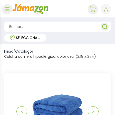
Abrir menú
key 'cart (e
SELECCIONA TU REGIÓN
Inicio
/
Catálogo
/
Colcha camera hipoalérgica, color azul (2,18 x 2 m)