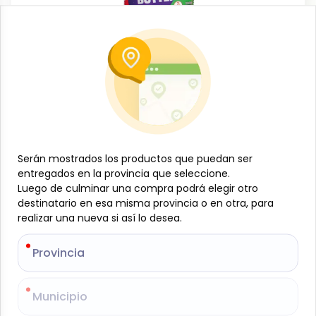
Dulces y confituras
Crema de maní crunchy, 16 oz, Nutsome
-
NUTSOME
SKU:
B- JAM-001-1162
$
4
64
Serán mostrados los productos que puedan ser
Serán mostrados los productos que puedan ser
entregados en la provincia que seleccione.
entregados en la provincia que seleccione.
Luego de culminar una compra podrá elegir otro
Luego de culminar una compra podrá elegir otro
Especificaciones
destinatario en esa misma provincia o en otra, para
destinatario en esa misma provincia o en otra, para
realizar una nueva si así lo desea.
realizar una nueva si así lo desea.
-
+
Provincia
Provincia
Añadir al carrito
Municipio
Municipio
Crema de maní crunchy Nutsome, 16 oz, con trozos
de maní que aportan un delicioso toque crujiente.