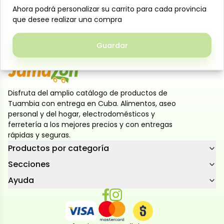
Ahora podrá personalizar su carrito para cada provincia
Ahora podrá personalizar su carrito para cada provincia
Perfecta para untar en panes, galletas, agregar a
que desee realizar una compra
que desee realizar una compra
postres o batidos. Nutritiva, sabrosa y lista para
disfrutar en cualquier momento del día
Guardar
Guardar
Disfruta del amplio catálogo de productos de
Tuambia con entrega en Cuba. Alimentos, aseo
personal y del hogar, electrodomésticos y
ferretería a los mejores precios y con entregas
rápidas y seguras.
Productos por categoría
Secciones
Ayuda