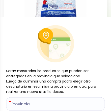
Limpieza del hogar
Detergente en polvo, 1 kg, Roma
-
ROMA
SKU:
B-JAM-001-2037
$
3
83
$
1.74
/
lb
Especificaciones
Serán mostrados los productos que puedan ser
Serán mostrados los productos que puedan ser
entregados en la provincia que seleccione.
entregados en la provincia que seleccione.
Luego de culminar una compra podrá elegir otro
Luego de culminar una compra podrá elegir otro
-
+
destinatario en esa misma provincia o en otra, para
destinatario en esa misma provincia o en otra, para
realizar una nueva si así lo desea.
realizar una nueva si así lo desea.
Añadir al carrito
Provincia
Provincia
Detergente en polvo, 1 kg, Roma, ideal para el lavado
de ropa y la limpieza general del hogar. Su fórmula