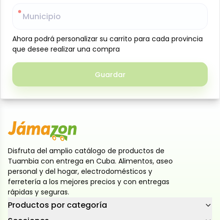
biodegradable proporciona una limpieza profunda,
Municipio
Municipio
eliminando manchas, grasa y suciedad en prendas
blancas y de color. Es un detergente multiusos que
Ahora podrá personalizar su carrito para cada provincia
Ahora podrá personalizar su carrito para cada provincia
también puede utilizarse en superficies y utensilios,
que desee realizar una compra
que desee realizar una compra
ofreciendo gran rendimiento y economía en cada
uso. Genera buena espuma, deja un aroma fresco y
Guardar
Guardar
es apto tanto para lavado a mano como en
lavadora.
Disfruta del amplio catálogo de productos de
Tuambia con entrega en Cuba. Alimentos, aseo
personal y del hogar, electrodomésticos y
ferretería a los mejores precios y con entregas
rápidas y seguras.
Productos por categoría