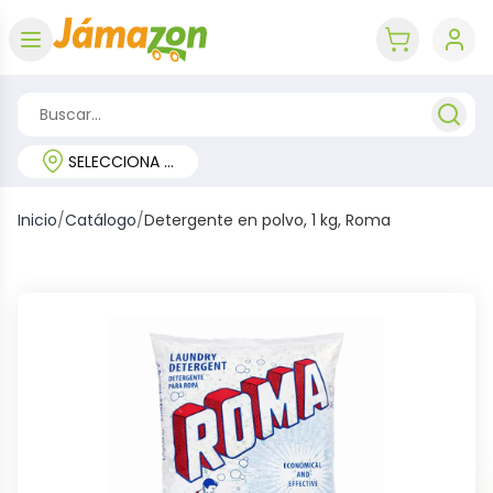
Abrir menú
key 'cart (e
SELECCIONA TU REGIÓN
Inicio
/
Catálogo
/
Detergente en polvo, 1 kg, Roma