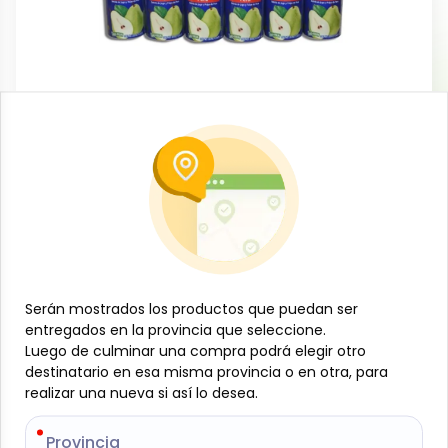
Venta mayorista
Caja de jugos sabor Pera, Jumex (24 x
335 ml)
-
JUMEX
SKU:
MAY-001-2075
$
16
20
Serán mostrados los productos que puedan ser
Serán mostrados los productos que puedan ser
Especificaciones
entregados en la provincia que seleccione.
entregados en la provincia que seleccione.
Luego de culminar una compra podrá elegir otro
Luego de culminar una compra podrá elegir otro
destinatario en esa misma provincia o en otra, para
destinatario en esa misma provincia o en otra, para
-
+
realizar una nueva si así lo desea.
realizar una nueva si así lo desea.
Añadir al carrito
Provincia
Provincia