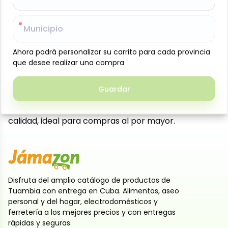
Caja de jugos sabor pera Jumex, presentada en 24
latas individuales de 335 ml cada una, ideal para
Municipio
Municipio
negocios, cafeterías, eventos. Elaborado con néctar
de fruta, ofrece un sabor dulce y refrescante que lo
Ahora podrá personalizar su carrito para cada provincia
Ahora podrá personalizar su carrito para cada provincia
convierte en una opción práctica y de alta rotación.
que desee realizar una compra
que desee realizar una compra
Su formato en lata facilita el almacenamiento,
conservación y transporte, siendo perfecto para
Guardar
Guardar
consumo inmediato o distribución en puntos de
venta. Producto confiable y reconocido por su
calidad, ideal para compras al por mayor.
Disfruta del amplio catálogo de productos de
Tuambia con entrega en Cuba. Alimentos, aseo
personal y del hogar, electrodomésticos y
ferretería a los mejores precios y con entregas
rápidas y seguras.