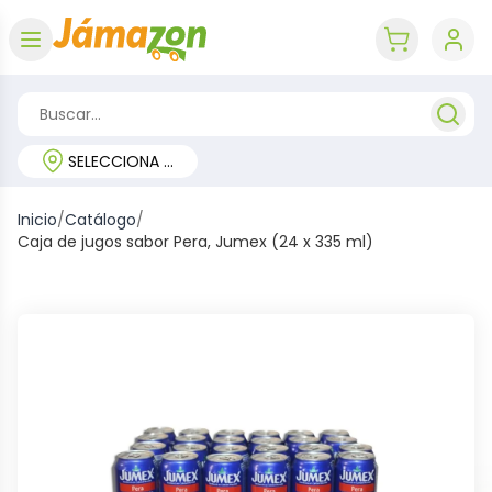
Abrir menú
key 'cart (e
SELECCIONA TU REGIÓN
Inicio
/
Catálogo
/
Caja de jugos sabor Pera, Jumex (24 x 335 ml)