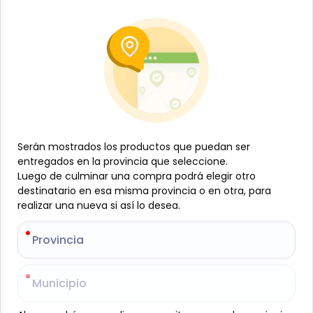
Licorería
Whisky Chivas Regal 12 Años, 700 ml
-
CHIVA REGAL
SKU:
B-JAM-001-356
$
36
Serán mostrados los productos que puedan ser
Serán mostrados los productos que puedan ser
45
entregados en la provincia que seleccione.
entregados en la provincia que seleccione.
Luego de culminar una compra podrá elegir otro
Luego de culminar una compra podrá elegir otro
destinatario en esa misma provincia o en otra, para
destinatario en esa misma provincia o en otra, para
Especificaciones
realizar una nueva si así lo desea.
realizar una nueva si así lo desea.
Este producto está limitado a los usuarios mayores de 21 años
Provincia
Provincia
-
+
Añadir al carrito
Municipio
Municipio
Whisky escocés blended con 12 años de maduración,