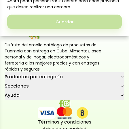
Ahora podrá personalizar su carrito para cada provincia
Ahora podrá personalizar su carrito para cada provincia
de sabor suave y equilibrado, ideal para disfrutar
que desee realizar una compra
que desee realizar una compra
solo o en cócteles.
Guardar
Guardar
Disfruta del amplio catálogo de productos de
Tuambia con entrega en Cuba. Alimentos, aseo
personal y del hogar, electrodomésticos y
ferretería a los mejores precios y con entregas
rápidas y seguras.
Productos por categoría
Secciones
Ayuda
Términos y condiciones
Aviso de privacidad