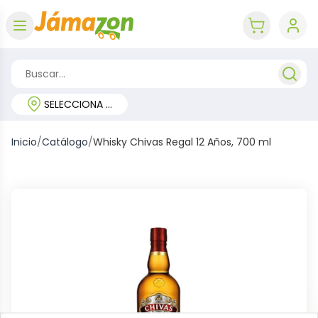
Abrir menú
key 'cart (e
SELECCIONA TU REGIÓN
Inicio
/
Catálogo
/
Whisky Chivas Regal 12 Años, 700 ml