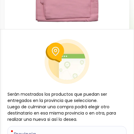
Textiles y decoración
Juego de sábanas camero, color entero
rosado
-
LOIDA CONFECCIONES
SKU:
B-JAM-001-1336_Rosado
$
8
63
Serán mostrados los productos que puedan ser
Serán mostrados los productos que puedan ser
Especificaciones
entregados en la provincia que seleccione.
entregados en la provincia que seleccione.
Luego de culminar una compra podrá elegir otro
Luego de culminar una compra podrá elegir otro
destinatario en esa misma provincia o en otra, para
destinatario en esa misma provincia o en otra, para
-
+
realizar una nueva si así lo desea.
realizar una nueva si así lo desea.
Añadir al carrito