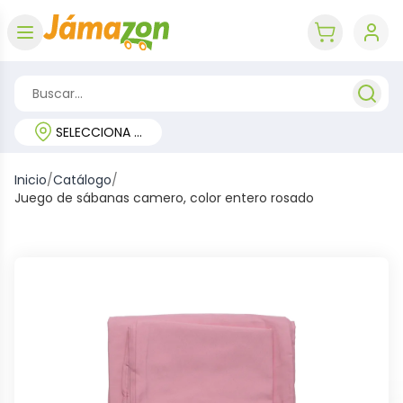
Abrir menú
key 'cart (e
SELECCIONA TU REGIÓN
Inicio
/
Catálogo
/
Juego de sábanas camero, color entero rosado