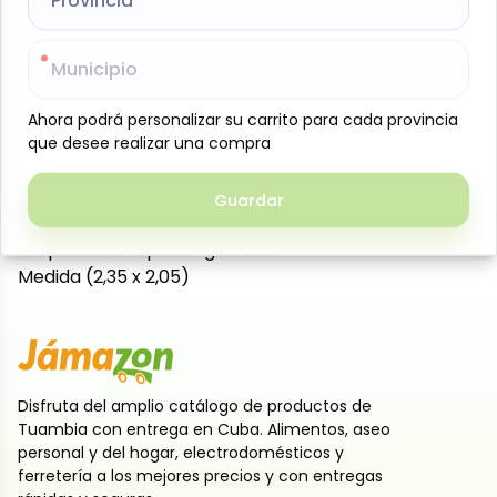
Provincia
Provincia
Juegos de sábanas camero color, 3 piezas (2 fundas,
1 Sabana) de color rosado pastel. Sábanas de
Municipio
Municipio
Microfibras, se caracterizan por estar
confeccionadas con tejidos ligeros, con capacidad
Ahora podrá personalizar su carrito para cada provincia
Ahora podrá personalizar su carrito para cada provincia
de absorción y con secado rápido, muy funcional.
que desee realizar una compra
que desee realizar una compra
Altamente transpirable.
Suave y cómodo al tacto.
Guardar
Guardar
Ideal para climas cálidos.
Propiedades hipoalergénicas.
Medida (2,35 x 2,05)
Disfruta del amplio catálogo de productos de
Tuambia con entrega en Cuba. Alimentos, aseo
personal y del hogar, electrodomésticos y
ferretería a los mejores precios y con entregas