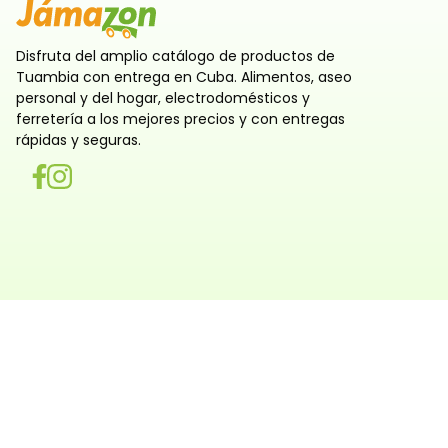
Disfruta del amplio catálogo de productos de
Tuambia con entrega en Cuba. Alimentos, aseo
personal y del hogar, electrodomésticos y
ferretería a los mejores precios y con entregas
rápidas y seguras.
Utilizamos cookies
Utilizamos cookies propias y de terceros, tanto de sesi
persistentes, para que la navegación por nuestra web sea
y personalizada. También las usamos para obtener estad
analizar el uso del sitio y adaptar su contenido a ti. Pue
rechazar o configurar las cookies ahora, y modificar tu