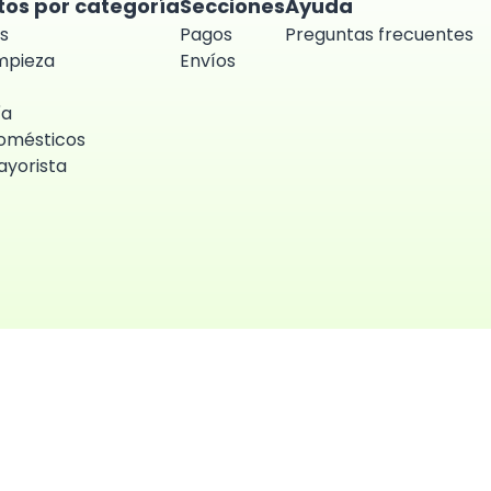
tos por categoría
Secciones
Ayuda
s
Pagos
Preguntas frecuentes
impieza
Envíos
ía
omésticos
yorista