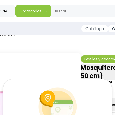
IONA TU REGIÓN
Categorías
Catálogo
O
x 50 cm)
Textiles y decora
Mosquitero
50 cm)
LOIDA CONFECCIONES
$
11
50
Especificacione