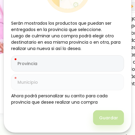
-
+
Mosquitero plega
Serán mostrados los productos que puedan ser
Serán mostrados los productos que puedan ser
bebé diseñado p
entregados en la provincia que seleccione.
entregados en la provincia que seleccione.
el descanso. Fab
Luego de culminar una compra podrá elegir otro
Luego de culminar una compra podrá elegir otro
mantiene alejado
destinatario en esa misma provincia o en otra, para
destinatario en esa misma provincia o en otra, para
óptima, garantiz
realizar una nueva si así lo desea.
realizar una nueva si así lo desea.
almohadilla y ba
diario en casa o 
permite plegarlo
una solución prá
en todo moment
Ahora podrá personalizar su carrito para cada
Ahora podrá personalizar su carrito para cada
provincia que desee realizar una compra
provincia que desee realizar una compra
Guardar
Guardar