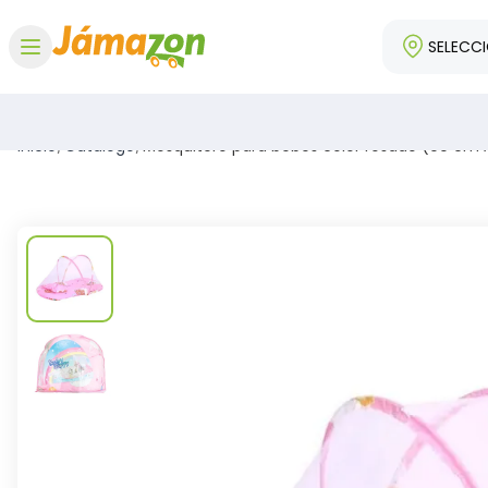
SELECC
Abrir menú
Inicio
/
Catálogo
/
Mosquitero para bebés color rosado (90 cm 