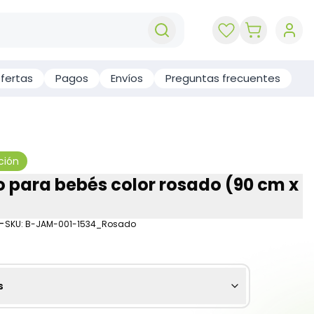
key 'cart (e
fertas
Pagos
Envíos
Preguntas frecuentes
ción
 para bebés color rosado (90 cm x
-
SKU:
B-JAM-001-1534_Rosado
s