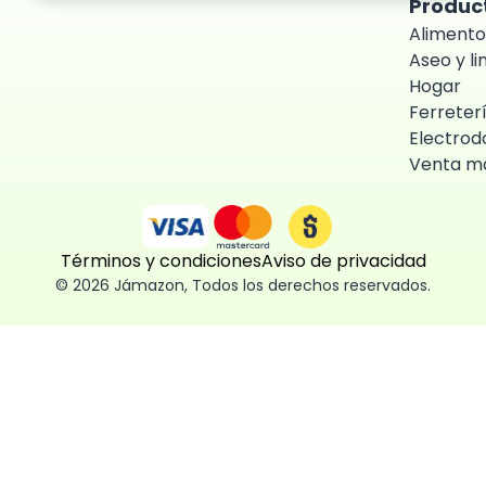
Produc
Alimento
Aseo y l
Hogar
Ferreter
Electrod
Venta ma
Términos y condiciones
Aviso de privacidad
©
2026
Jámazon
,
Todos los derechos reservados.
ón como
 fácil, segura
ísticas,
des aceptar,
 consentimiento