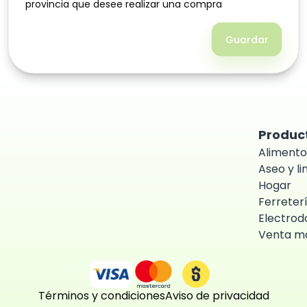
provincia que desee realizar una compra
provincia que desee realizar una compra
Guardar
Guardar
Produc
Alimento
Aseo y l
Hogar
Ferreter
Electrod
Venta ma
Términos y condiciones
Aviso de privacidad