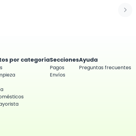
Sigui
tos por categoría
Secciones
Ayuda
s
Pagos
Preguntas frecuentes
impieza
Envíos
ía
omésticos
yorista