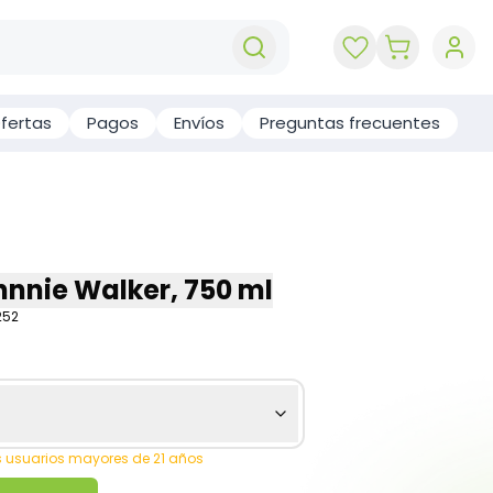
key 'cart (e
fertas
Pagos
Envíos
Preguntas frecuentes
nnie Walker, 750 ml
252
os usuarios mayores de 21 años