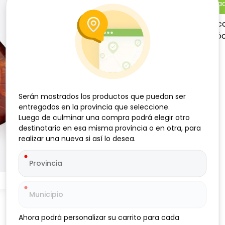
-
+
Añadi
Whisky escocés blended co
para disfrutar solo o en cóc
Serán mostrados los productos que puedan ser
Serán mostrados los productos que puedan ser
entregados en la provincia que seleccione.
entregados en la provincia que seleccione.
Luego de culminar una compra podrá elegir otro
Luego de culminar una compra podrá elegir otro
destinatario en esa misma provincia o en otra, para
destinatario en esa misma provincia o en otra, para
realizar una nueva si así lo desea.
realizar una nueva si así lo desea.
Ahora podrá personalizar su carrito para cada
Ahora podrá personalizar su carrito para cada