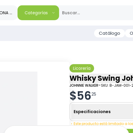
IONA TU REGIÓN
Categorías
Catálogo
O
Licorería
Whisky Swing Joh
-
JOHNNIE WALKER
SKU:
B-JAM-001-
$
56
25
Especificaciones
Este producto está limitado a l