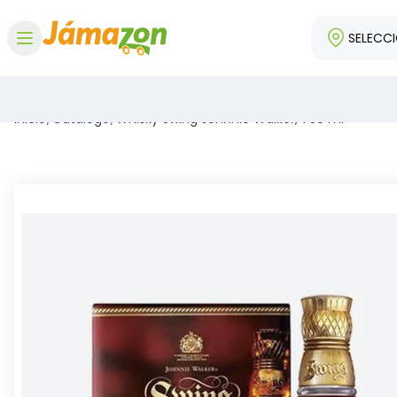
SELECC
Abrir menú
Inicio
/
Catálogo
/
Whisky Swing Johnnie Walker, 750 ml