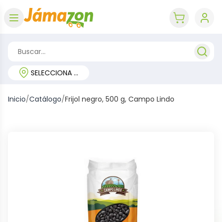
Abrir menú
key 'cart (e
SELECCIONA TU REGIÓN
Inicio
/
Catálogo
/
Frijol negro, 500 g, Campo Lindo