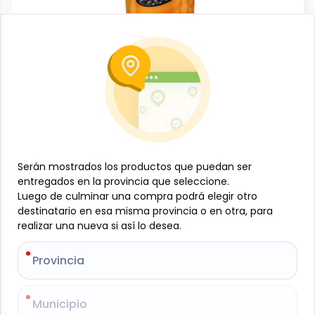
Cereales, granos y pastas
Frijol negro, 500 g, Campo Lindo
-
CAMPO LINDO
SKU:
B-JAM-001-1596
$
1
30
Serán mostrados los productos que puedan ser
Serán mostrados los productos que puedan ser
entregados en la provincia que seleccione.
entregados en la provincia que seleccione.
Especificaciones
Luego de culminar una compra podrá elegir otro
Luego de culminar una compra podrá elegir otro
destinatario en esa misma provincia o en otra, para
destinatario en esa misma provincia o en otra, para
realizar una nueva si así lo desea.
realizar una nueva si así lo desea.
-
+
Provincia
Provincia
Añadir al carrito
El frijol negro Campo Lindo, 500 g, es una legumbre
Municipio
Municipio
esencial en la cocina tradicional, ideal para preparar