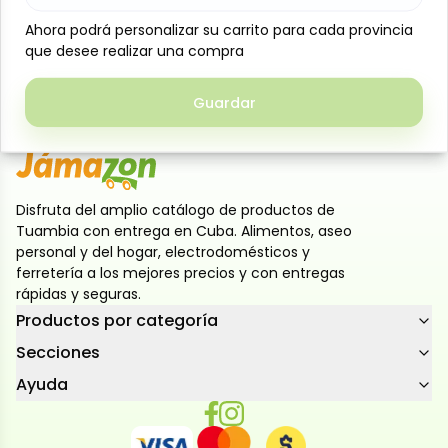
potajes, arroces y diferentes platos caseros. Rico en
Ahora podrá personalizar su carrito para cada provincia
Ahora podrá personalizar su carrito para cada provincia
sabor y fácil de cocinar, aporta buena textura y
que desee realizar una compra
que desee realizar una compra
valor nutritivo a tus comidas. Perfecto para recetas
abundantes y reconfortantes para toda la familia.
Guardar
Guardar
Disfruta del amplio catálogo de productos de
Tuambia con entrega en Cuba. Alimentos, aseo
personal y del hogar, electrodomésticos y
ferretería a los mejores precios y con entregas
rápidas y seguras.
Productos por categoría
Secciones
Ayuda