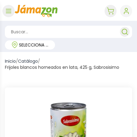
Abrir menú
key 'cart (e
SELECCIONA TU REGIÓN
Inicio
/
Catálogo
/
Frijoles blancos horneados en lata, 425 g, Sabrosisimo