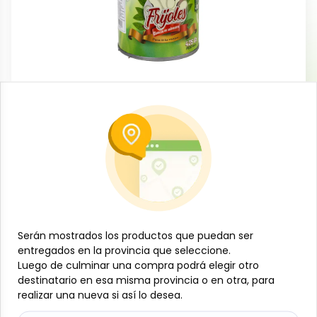
Conservas, enlatados y congelados
Frijoles blancos horneados en lata, 425
g, Sabrosisimo
-
SABROSISIMO
SKU:
B-JAM-001-1804
$
1
44
Especificaciones
Serán mostrados los productos que puedan ser
Serán mostrados los productos que puedan ser
entregados en la provincia que seleccione.
entregados en la provincia que seleccione.
Luego de culminar una compra podrá elegir otro
Luego de culminar una compra podrá elegir otro
-
+
destinatario en esa misma provincia o en otra, para
destinatario en esa misma provincia o en otra, para
realizar una nueva si así lo desea.
realizar una nueva si así lo desea.
Añadir al carrito