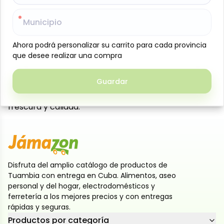
Deliciosas galletas de mantequilla Princesa,
Municipio
Municipio
presentadas en un práctico paquete de 9 unidades
de 25.5 g cada una. Elaboradas con una textura
Ahora podrá personalizar su carrito para cada provincia
Ahora podrá personalizar su carrito para cada provincia
suave, crujiente y un sabor clásico a mantequilla que
que desee realizar una compra
que desee realizar una compra
las hace ideales para acompañar el café, la
merienda o disfrutar como snack en cualquier
Guardar
Guardar
momento del día. Su formato individual facilita su
conservación y consumo, manteniendo siempre su
frescura y calidad.
Disfruta del amplio catálogo de productos de
Tuambia con entrega en Cuba. Alimentos, aseo
personal y del hogar, electrodomésticos y
ferretería a los mejores precios y con entregas
rápidas y seguras.
Productos por categoría