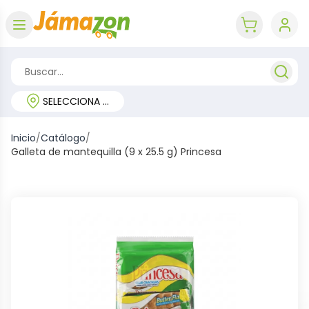
Abrir menú
key 'cart (e
SELECCIONA TU REGIÓN
Inicio
/
Catálogo
/
Galleta de mantequilla (9 x 25.5 g) Princesa