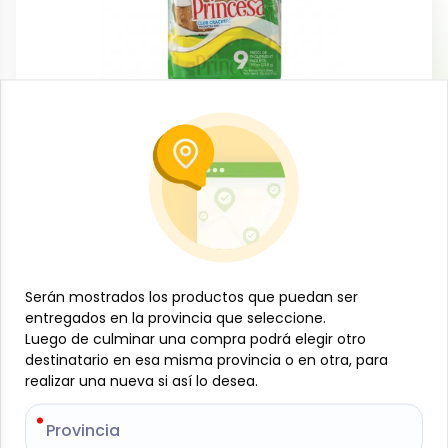
Snacks y meriendas
Galleta de mantequilla (9 x 25.5 g)
Princesa
-
PRINCESA
SKU:
B-JAM-001-2142
$
1
50
Serán mostrados los productos que puedan ser
Serán mostrados los productos que puedan ser
entregados en la provincia que seleccione.
entregados en la provincia que seleccione.
Especificaciones
Luego de culminar una compra podrá elegir otro
Luego de culminar una compra podrá elegir otro
destinatario en esa misma provincia o en otra, para
destinatario en esa misma provincia o en otra, para
realizar una nueva si así lo desea.
realizar una nueva si así lo desea.
-
+
Provincia
Provincia
Añadir al carrito