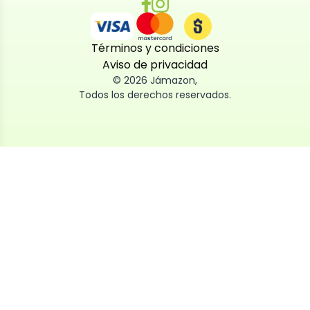
Términos y condiciones
Aviso de privacidad
©
2026
Jámazon
,
Todos los derechos reservados.
Utilizamos cookies
Utilizamos cookies propias y de terceros, tanto de
sesión como persistentes, para que la navegación
por nuestra web sea fácil, segura y personalizada.
También las usamos para obtener estadísticas,
analizar el uso del sitio y adaptar su contenido a ti.
Puedes aceptar, rechazar o configurar las cookies
ahora, y modificar tu consentimiento en cualquier
momento