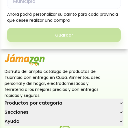
Municipio
Municipio
Galleta María Leche 350 g (12,35 oz), MDH. Clásicas
galletas dulces de textura crujiente y delicado sabor
Ahora podrá personalizar su carrito para cada provincia
Ahora podrá personalizar su carrito para cada provincia
a leche, ideales para disfrutar solas, acompañar
que desee realizar una compra
que desee realizar una compra
café o preparar postres. Su práctico formato de 350
g es perfecto para compartir en familia o tener
Guardar
Guardar
siempre a mano en casa
Disfruta del amplio catálogo de productos de
Tuambia con entrega en Cuba. Alimentos, aseo
personal y del hogar, electrodomésticos y
ferretería a los mejores precios y con entregas
rápidas y seguras.
Productos por categoría
Secciones
Ayuda