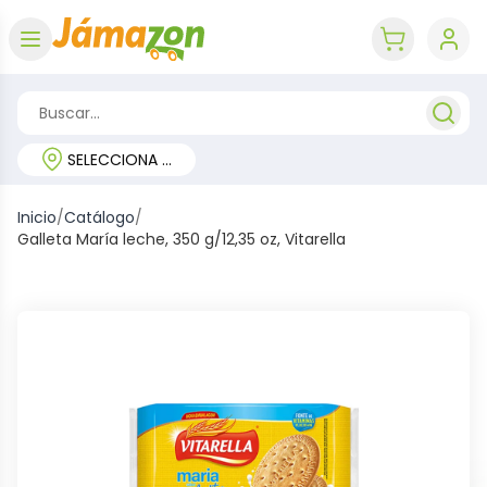
Abrir menú
key 'cart (e
SELECCIONA TU REGIÓN
Inicio
/
Catálogo
/
Galleta María leche, 350 g/12,35 oz, Vitarella