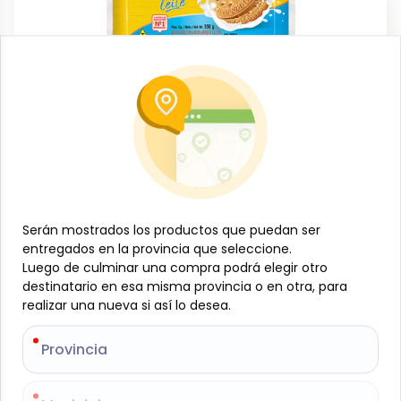
Dulces y confituras
Galleta María leche, 350 g/12,35 oz,
Vitarella
-
VITARELLA
SKU:
B-JAM-001-1407
$
1
Serán mostrados los productos que puedan ser
Serán mostrados los productos que puedan ser
80
entregados en la provincia que seleccione.
entregados en la provincia que seleccione.
Luego de culminar una compra podrá elegir otro
Luego de culminar una compra podrá elegir otro
destinatario en esa misma provincia o en otra, para
destinatario en esa misma provincia o en otra, para
Especificaciones
realizar una nueva si así lo desea.
realizar una nueva si así lo desea.
-
+
Provincia
Provincia
Añadir al carrito