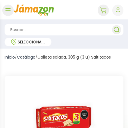
Abrir menú
key 'cart (e
SELECCIONA TU REGIÓN
Inicio
/
Catálogo
/
Galleta salada, 305 g (3 u) Saltitacos