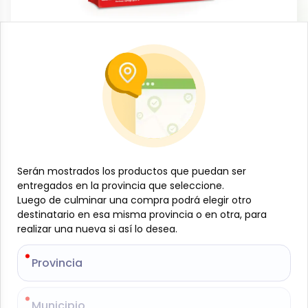
Snacks y meriendas
Galleta salada, 305 g (3 u) Saltitacos
-
SALTITACOS
SKU:
B-JAM-001-1558
$
1
79
Serán mostrados los productos que puedan ser
Serán mostrados los productos que puedan ser
entregados en la provincia que seleccione.
entregados en la provincia que seleccione.
Especificaciones
Luego de culminar una compra podrá elegir otro
Luego de culminar una compra podrá elegir otro
destinatario en esa misma provincia o en otra, para
destinatario en esa misma provincia o en otra, para
realizar una nueva si así lo desea.
realizar una nueva si así lo desea.
-
+
Provincia
Provincia
Añadir al carrito
Galletas saladas crujientes y ligeras, ideales para
Municipio
Municipio
meriendas, acompañar quesos, embutidos, cremas