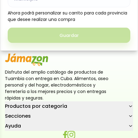
o disfrutar solas. Su sabor suave y textura crocante
Ahora podrá personalizar su carrito para cada provincia
Ahora podrá personalizar su carrito para cada provincia
las convierten en una opción versátil para cualquier
que desee realizar una compra
que desee realizar una compra
momento del día. Presentación de 305 g en 3
paquetes individuales de 101.66 g cada uno, prácticos
Guardar
Guardar
para conservar su frescura y compartir.
Disfruta del amplio catálogo de productos de
Tuambia con entrega en Cuba. Alimentos, aseo
personal y del hogar, electrodomésticos y
ferretería a los mejores precios y con entregas
rápidas y seguras.
Productos por categoría
Secciones
Ayuda