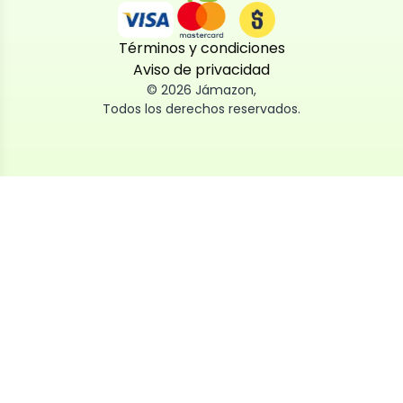
Términos y condiciones
Aviso de privacidad
©
2026
Jámazon
,
Todos los derechos reservados.
Utilizamos cookies
Utilizamos cookies propias y de terceros, tanto de
sesión como persistentes, para que la navegación
por nuestra web sea fácil, segura y personalizada.
También las usamos para obtener estadísticas,
analizar el uso del sitio y adaptar su contenido a ti.
Puedes aceptar, rechazar o configurar las cookies
ahora, y modificar tu consentimiento en cualquier
momento
Al dar click en
Aceptar
, aceptas nuestro uso de cookies.