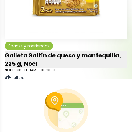
Snacks y meriendas
Galleta Saltín de queso y mantequilla,
225 g, Noel
-
NOEL
SKU:
B-JAM-001-2308
$
4
06
Especificaciones
-
+
Añadir al carrito