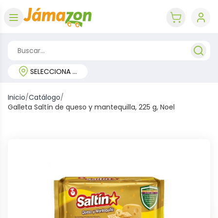
Abrir menú
key 'cart (e
SELECCIONA TU REGIÓN
Inicio
/
Catálogo
/
Galleta Saltín de queso y mantequilla, 225 g, Noel