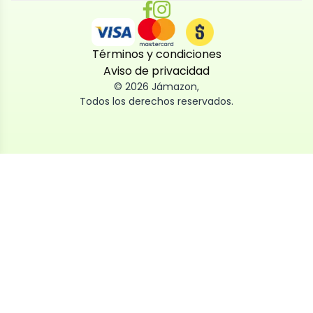
Términos y condiciones
Aviso de privacidad
©
2026
Jámazon
,
Todos los derechos reservados.
Utilizamos cookies
Utilizamos cookies propias y de terceros, tanto de
sesión como persistentes, para que la navegación
por nuestra web sea fácil, segura y personalizada.
También las usamos para obtener estadísticas,
analizar el uso del sitio y adaptar su contenido a ti.
Puedes aceptar, rechazar o configurar las cookies
ahora, y modificar tu consentimiento en cualquier
momento