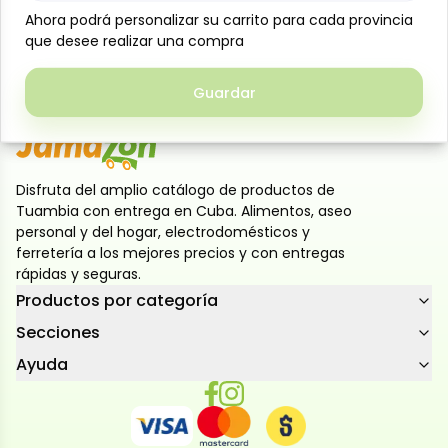
Deliciosas galletas de mantequilla Salricas, crujientes
Ahora podrá personalizar su carrito para cada provincia
Ahora podrá personalizar su carrito para cada provincia
y con un sabor clásico que encanta a toda la familia.
que desee realizar una compra
que desee realizar una compra
Presentación de 3 paquetes (100 g), perfectas para
meriendas o acompañar bebidas calientes.
Guardar
Guardar
Disfruta del amplio catálogo de productos de
Tuambia con entrega en Cuba. Alimentos, aseo
personal y del hogar, electrodomésticos y
ferretería a los mejores precios y con entregas
rápidas y seguras.
Productos por categoría
Secciones
Ayuda