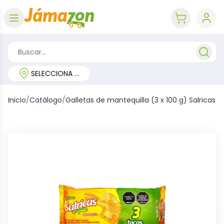
Abrir menú
key 'cart (e
SELECCIONA TU REGIÓN
Inicio
/
Catálogo
/
Galletas de mantequilla (3 x 100 g) Salricas