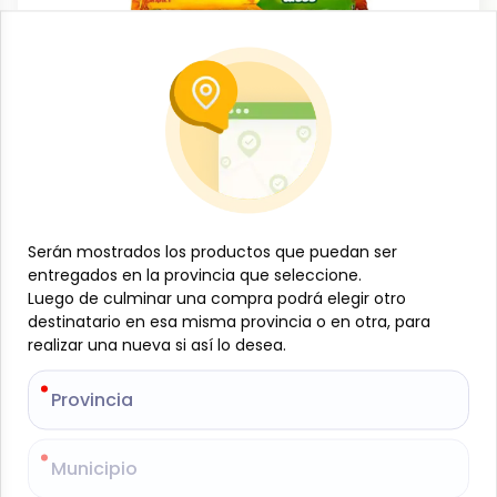
Dulces y confituras
Galletas de mantequilla (3 x 100 g)
Salricas
-
SALRICAS
SKU:
B-JAM-001-1088
Serán mostrados los productos que puedan ser
Serán mostrados los productos que puedan ser
$
2
50
entregados en la provincia que seleccione.
entregados en la provincia que seleccione.
Luego de culminar una compra podrá elegir otro
Luego de culminar una compra podrá elegir otro
destinatario en esa misma provincia o en otra, para
destinatario en esa misma provincia o en otra, para
Especificaciones
realizar una nueva si así lo desea.
realizar una nueva si así lo desea.
Provincia
Provincia
-
+
Añadir al carrito
Municipio
Municipio