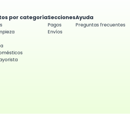
tos por categoría
Secciones
Ayuda
s
Pagos
Preguntas frecuentes
impieza
Envíos
ía
omésticos
yorista