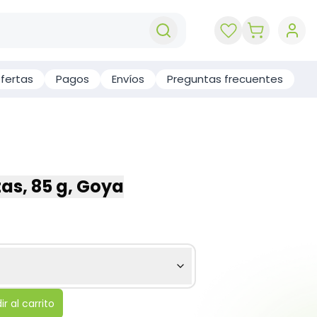
key 'cart (e
fertas
Pagos
Envíos
Preguntas frecuentes
as, 85 g, Goya
r al carrito