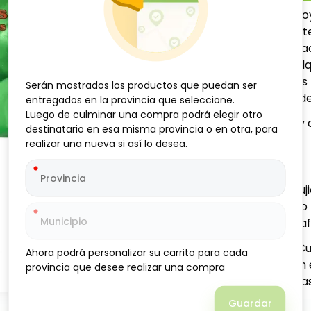
Las Galletas Palmeritas Goy
hojaldre con forma caracter
delicioso sabor caramelizad
como snack dulce en cualq
perfectas para meriendas r
Serán mostrados los productos que puedan ser
Serán mostrados los productos que puedan ser
toque clásico y elegante de
entregados en la provincia que seleccione.
entregados en la provincia que seleccione.
Luego de culminar una compra podrá elegir otro
Luego de culminar una compra podrá elegir otro
Categoría:
Dulces y 
destinatario en esa misma provincia o en otra, para
destinatario en esa misma provincia o en otra, para
Marca:
Goya
realizar una nueva si así lo desea.
realizar una nueva si así lo desea.
Presentación:
85 g
Forma:
Corazón
Textura:
Ligera y cruj
Sabor:
Caramelizado
Usos:
Acompañar café
Perfectas para envíos a Cu
Ahora podrá personalizar su carrito para cada
Ahora podrá personalizar su carrito para cada
productos para Cuba, con e
provincia que desee realizar una compra
provincia que desee realizar una compra
la repostería donde quiera
Guardar
Guardar