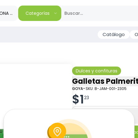
IONA TU REGIÓN
Categorías
Catálogo
O
Dulces y confituras
Galletas Palmerit
-
GOYA
SKU:
B-JAM-001-2305
$
1
23
Especificaciones
-
+
Añadi