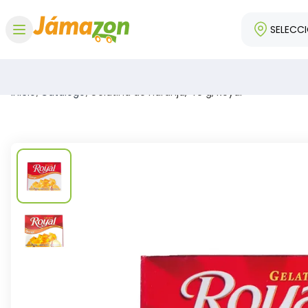
SELECC
Abrir menú
Inicio
/
Catálogo
/
Gelatina de naranja, 40 g, Royal