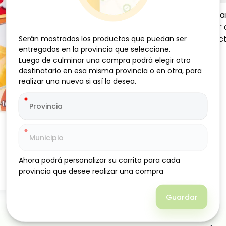
Gelatina de naran
auténtico sabor a
delicioso, perfe
Serán mostrados los productos que puedan ser
Serán mostrados los productos que puedan ser
entregados en la provincia que seleccione.
entregados en la provincia que seleccione.
o yogur.
Luego de culminar una compra podrá elegir otro
Luego de culminar una compra podrá elegir otro
destinatario en esa misma provincia o en otra, para
destinatario en esa misma provincia o en otra, para
realizar una nueva si así lo desea.
realizar una nueva si así lo desea.
Ahora podrá personalizar su carrito para cada
Ahora podrá personalizar su carrito para cada
provincia que desee realizar una compra
provincia que desee realizar una compra
Guardar
Guardar