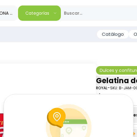
IONA TU REGIÓN
Categorías
Catálogo
O
Dulces y confitur
Gelatina d
-
ROYAL
SKU:
B-JAM-00
$
1
23
Especificacione
-
+