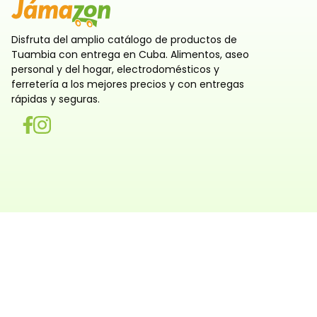
Disfruta del amplio catálogo de productos de
Tuambia con entrega en Cuba. Alimentos, aseo
personal y del hogar, electrodomésticos y
ferretería a los mejores precios y con entregas
rápidas y seguras.
Utilizamos cookies
Utilizamos cookies propias y de terceros, tanto de sesi
persistentes, para que la navegación por nuestra web sea
y personalizada. También las usamos para obtener estad
analizar el uso del sitio y adaptar su contenido a ti. Pue
rechazar o configurar las cookies ahora, y modificar tu