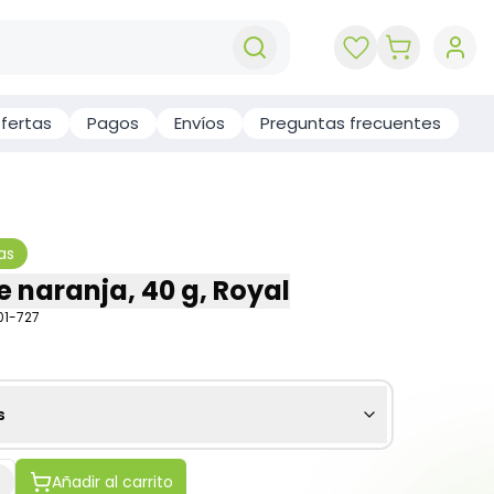
key 'cart (e
fertas
Pagos
Envíos
Preguntas frecuentes
as
e naranja, 40 g, Royal
1-727
s
Añadir al carrito