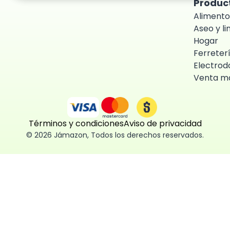
Produc
Alimento
Aseo y l
Hogar
Ferreter
Electrod
Venta ma
Términos y condiciones
Aviso de privacidad
©
2026
Jámazon
,
Todos los derechos reservados.
ón como
 fácil, segura
ísticas,
des aceptar,
 consentimiento