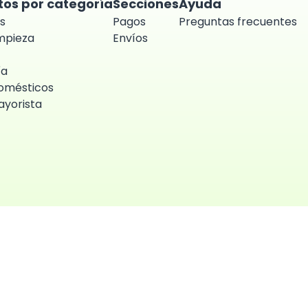
tos por categoría
Secciones
Ayuda
s
Pagos
Preguntas frecuentes
impieza
Envíos
ía
omésticos
yorista