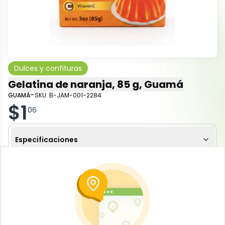
Dulces y confituras
Gelatina de naranja, 85 g, Guamá
-
GUAMÁ
SKU:
B-JAM-001-2284
$
1
06
Especificaciones
-
+
Añadir al carrito
La
Gelatina de naranja Guamá
, presentación de
85 g, es un postre en polvo fácil de preparar, ideal