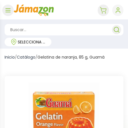
Abrir menú
key 'cart (e
SELECCIONA TU REGIÓN
Inicio
/
Catálogo
/
Gelatina de naranja, 85 g, Guamá