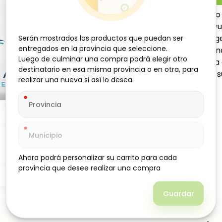
El jabón de tocador Neutro
limpieza suave y eficaz, ay
Su fórmula de fragancia lige
Serán mostrados los productos que puedan ser
Serán mostrados los productos que puedan ser
entregados en la provincia que seleccione.
entregados en la provincia que seleccione.
familia, proporcionando u
Luego de culminar una compra podrá elegir otro
Luego de culminar una compra podrá elegir otro
baño. Su espuma cremosa c
destinatario en esa misma provincia o en otra, para
destinatario en esa misma provincia o en otra, para
placentera, mientras que s
realizar una nueva si así lo desea.
realizar una nueva si así lo desea.
Ahora podrá personalizar su carrito para cada
Ahora podrá personalizar su carrito para cada
provincia que desee realizar una compra
provincia que desee realizar una compra
Guardar
Guardar