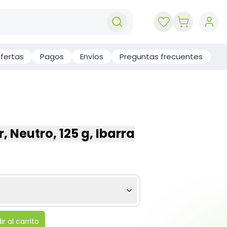
key 'cart (e
fertas
Pagos
Envíos
Preguntas frecuentes
 Neutro, 125 g, Ibarra
r al carrito