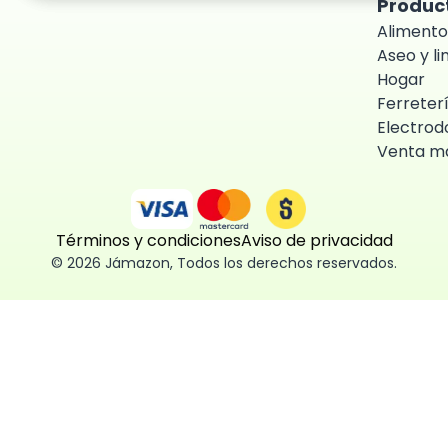
Produc
Alimento
Aseo y l
Hogar
Ferreter
Electrod
Venta ma
Términos y condiciones
Aviso de privacidad
©
2026
Jámazon
,
Todos los derechos reservados.
ón como
 fácil, segura
ísticas,
des aceptar,
 consentimiento