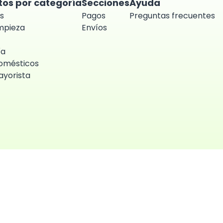
tos por categoría
Secciones
Ayuda
s
Pagos
Preguntas frecuentes
impieza
Envíos
ía
omésticos
yorista