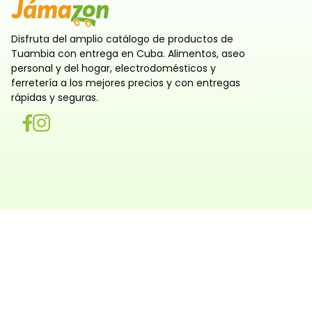
Disfruta del amplio catálogo de productos de
Tuambia con entrega en Cuba. Alimentos, aseo
personal y del hogar, electrodomésticos y
ferretería a los mejores precios y con entregas
rápidas y seguras.
Utilizamos cookies
Utilizamos cookies propias y de terceros, tanto de sesi
persistentes, para que la navegación por nuestra web sea
y personalizada. También las usamos para obtener estad
analizar el uso del sitio y adaptar su contenido a ti. Pue
rechazar o configurar las cookies ahora, y modificar tu