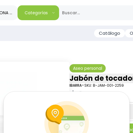
IONA TU REGIÓN
Categorías
Catálogo
O
Aseo personal
Jabón de tocador,
-
IBARRA
SKU:
B-JAM-001-2259
$
0
65
Especificaciones
-
+
Añadi