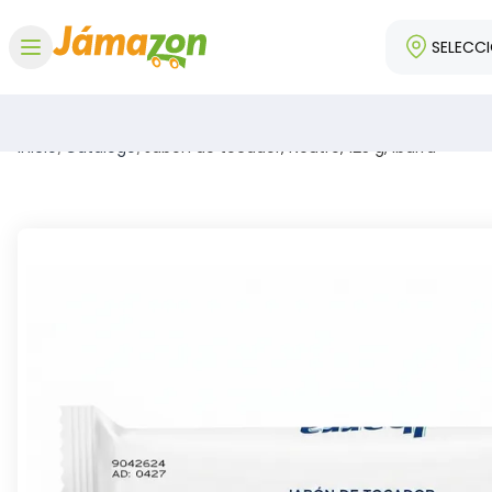
SELECC
Abrir menú
Inicio
/
Catálogo
/
Jabón de tocador, Neutro, 125 g, Ibarra