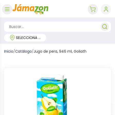
Abrir menú
key 'cart (e
SELECCIONA TU REGIÓN
Inicio
/
Catálogo
/
Jugo de pera, 946 ml, Goliath