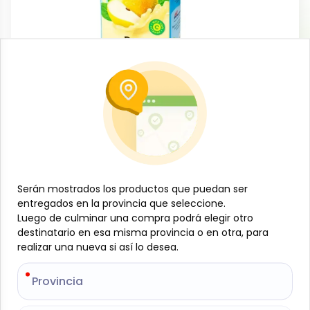
Bebidas no alcohólicas
Jugo de pera, 946 ml, Goliath
-
GOLIATH
SKU:
B-JAM-001-2200
$
2
44
Serán mostrados los productos que puedan ser
Serán mostrados los productos que puedan ser
Especificaciones
entregados en la provincia que seleccione.
entregados en la provincia que seleccione.
Luego de culminar una compra podrá elegir otro
Luego de culminar una compra podrá elegir otro
-
+
destinatario en esa misma provincia o en otra, para
destinatario en esa misma provincia o en otra, para
realizar una nueva si así lo desea.
realizar una nueva si así lo desea.
Añadir al carrito
Provincia
Provincia
Jugo de pera Goliath en presentación de 946 ml,
una bebida refrescante con delicioso sabor tropical,