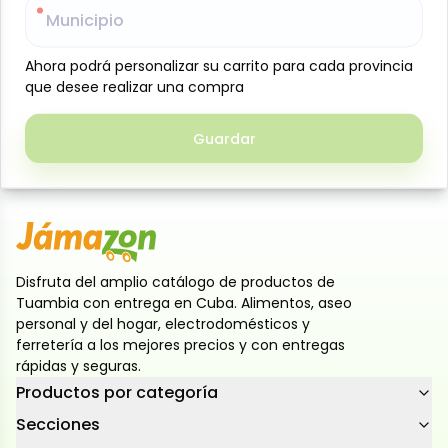
Municipio
Municipio
ideal para disfrutar en cualquier momento del día.
Elaborado a base de puré de mango concentrado,
Ahora podrá personalizar su carrito para cada provincia
Ahora podrá personalizar su carrito para cada provincia
ofrece un sabor dulce y agradable que encanta a
que desee realizar una compra
que desee realizar una compra
toda la familia. Perfecto para acompañar comidas,
meriendas o consumir bien frío. Su práctico envase
Guardar
Guardar
facilita su almacenamiento y conservación.
Producto importado de Estados Unidos.
Disfruta del amplio catálogo de productos de
Tuambia con entrega en Cuba. Alimentos, aseo
personal y del hogar, electrodomésticos y
ferretería a los mejores precios y con entregas
rápidas y seguras.
Productos por categoría
Secciones