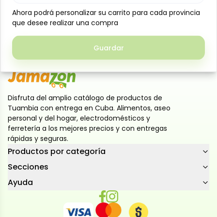
de usar. Perfecto para acompañar hamburguesas,
Ahora podrá personalizar su carrito para cada provincia
Ahora podrá personalizar su carrito para cada provincia
papas, hot dogs y snacks, su formato compacto
que desee realizar una compra
que desee realizar una compra
permite servir la cantidad necesaria y mantener la
frescura de la salsa hasta el momento de usarla.
Guardar
Guardar
Disfruta del amplio catálogo de productos de
Tuambia con entrega en Cuba. Alimentos, aseo
personal y del hogar, electrodomésticos y
ferretería a los mejores precios y con entregas
rápidas y seguras.
Productos por categoría
Secciones
Ayuda