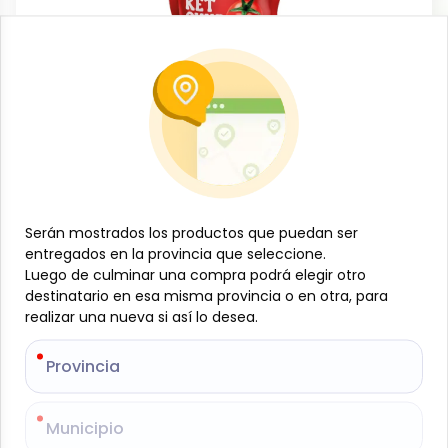
Conservas, enlatados y congelados
Ketchup pouch, 180 g, Val
-
VAL
SKU:
B-JAM-001-1589
$
0
79
$
0
83
Serán mostrados los productos que puedan ser
Serán mostrados los productos que puedan ser
entregados en la provincia que seleccione.
entregados en la provincia que seleccione.
Especificaciones
Luego de culminar una compra podrá elegir otro
Luego de culminar una compra podrá elegir otro
destinatario en esa misma provincia o en otra, para
destinatario en esa misma provincia o en otra, para
realizar una nueva si así lo desea.
realizar una nueva si así lo desea.
-
+
Provincia
Provincia
Añadir al carrito
El ketchup Val en pouch de 180 g ofrece la misma
Municipio
Municipio
calidad y sabor clásico en un envase práctico y fácil