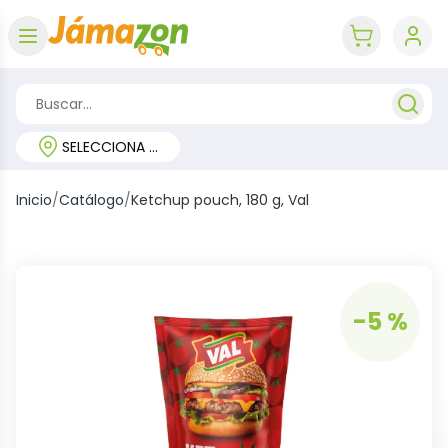
Abrir menú
key 'cart (e
SELECCIONA TU REGIÓN
Inicio
/
Catálogo
/
Ketchup pouch, 180 g, Val
-5 %