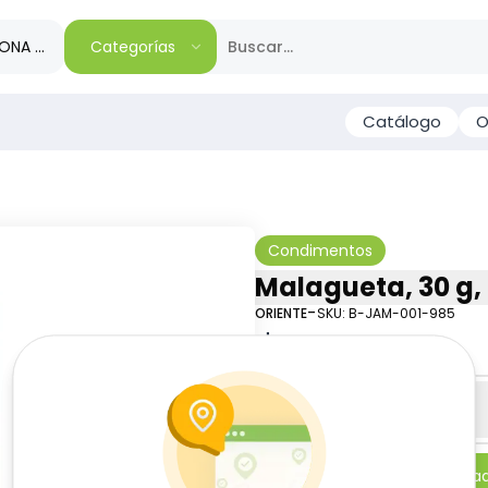
IONA TU REGIÓN
Categorías
Catálogo
O
Condimentos
Malagueta, 30 g,
-
ORIENTE
SKU:
B-JAM-001-985
$
1
48
Especificaciones
-
+
Añadi