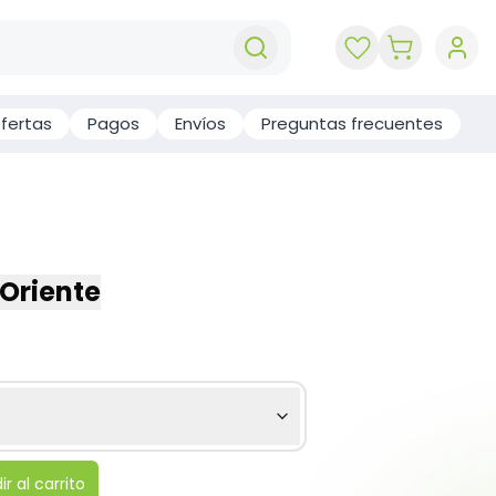
key 'cart (e
fertas
Pagos
Envíos
Preguntas frecuentes
 Oriente
r al carrito