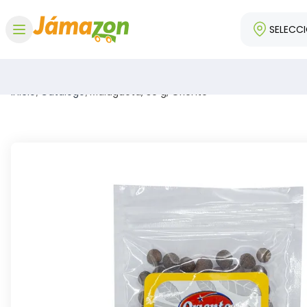
SELECC
Abrir menú
Inicio
/
Catálogo
/
Malagueta, 30 g, Oriente