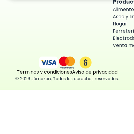
Produc
Alimento
Aseo y l
Hogar
Ferreter
Electrod
Venta ma
Términos y condiciones
Aviso de privacidad
©
2026
Jámazon
,
Todos los derechos reservados.
ón como
 fácil, segura
ísticas,
des aceptar,
 consentimiento