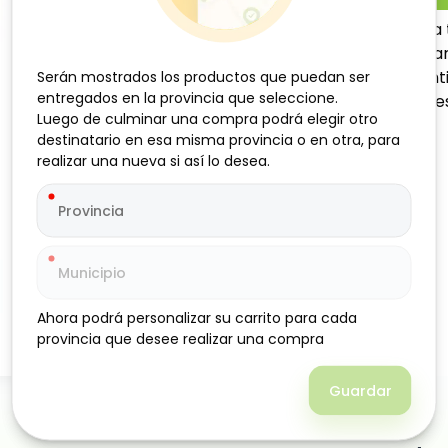
Añade un toque especial a 
Oriente. Su inconfundible 
brindando calidad y autenti
Serán mostrados los productos que puedan ser
Serán mostrados los productos que puedan ser
entregados en la provincia que seleccione.
entregados en la provincia que seleccione.
repostería y preparacione
Luego de culminar una compra podrá elegir otro
Luego de culminar una compra podrá elegir otro
destinatario en esa misma provincia o en otra, para
destinatario en esa misma provincia o en otra, para
realizar una nueva si así lo desea.
realizar una nueva si así lo desea.
Ahora podrá personalizar su carrito para cada
Ahora podrá personalizar su carrito para cada
provincia que desee realizar una compra
provincia que desee realizar una compra
Guardar
Guardar