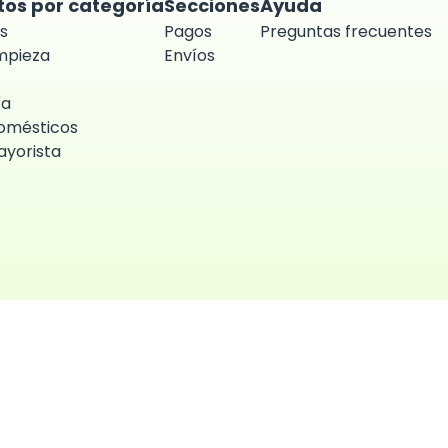
tos por categoría
Secciones
Ayuda
s
Pagos
Preguntas frecuentes
impieza
Envíos
ía
omésticos
yorista