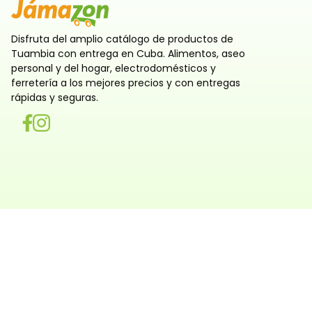
Disfruta del amplio catálogo de productos de
Tuambia con entrega en Cuba. Alimentos, aseo
personal y del hogar, electrodomésticos y
ferretería a los mejores precios y con entregas
rápidas y seguras.
Utilizamos cookies
Utilizamos cookies propias y de terceros, tanto de sesi
persistentes, para que la navegación por nuestra web sea
y personalizada. También las usamos para obtener estad
analizar el uso del sitio y adaptar su contenido a ti. Pue
rechazar o configurar las cookies ahora, y modificar tu